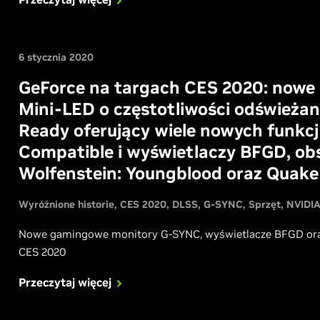
6 stycznia 2020
GeForce na targach CES 2020: now
Mini-LED o częstotliwości odświeża
Ready oferujący wiele nowych funkc
Compatible i wyświetlaczy BFGD, obs
Wolfenstein: Youngblood oraz Quake 
Wyróżnione historie
CES 2020
DLSS
G-SYNC
Sprzęt
NVIDI
Nowe gamingowe monitory G-SYNC, wyświetlacze BFGD oraz
CES 2020
Przeczytaj więcej