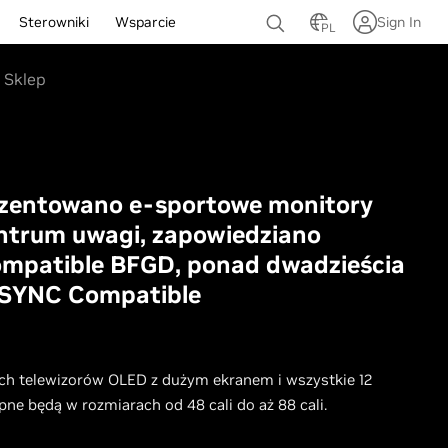
Sterowniki
Wsparcie
Sign In
PL
Sklep
ezentowano e-sportowe monitory
ntrum uwagi, zapowiedziano
mpatible BFGD, ponad dwadzieścia
SYNC Compatible
ch telewizorów OLED z dużym ekranem i wszystkie 12
e będą w rozmiarach od 48 cali do aż 88 cali.