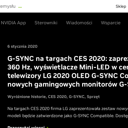
zemysłu
…
Sklep
NVIDIA App
Sterowniki
Wiadomości
Wsparcie
6 stycznia 2020
G-SYNC na targach CES 2020: zapr
360 Hz, wyświetlacze Mini-LED w ce
telewizory LG 2020 OLED G-SYNC Co
nowych gamingowych monitorów G-
Wyróżnione historie
CES 2020
G-SYNC
Sprzęt
Na targach CES 2020 firma LG zaprezentowała zestaw nowy
modeli będzie zatwierdzone jako G-SYNC Compatible. Dostępn
Przeczytaj więcej