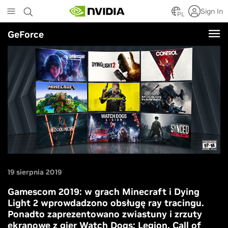
Skip
Sign In
to
PL
main
GeForce
content
19 sierpnia 2019
Gamescom 2019: w grach Minecraft i Dying
Light 2 wprowdadzono obsługę ray tracingu.
Ponadto zaprezentowano zwiastuny i zrzuty
ekranowe z gier Watch Dogs: Legion, Call of