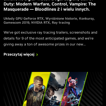
Duty: Modern Warfare, Control, Vampire: The
Masquerade — Bloodlines 2 i wielu innych.
Układy GPU GeForce RTX
Wyróżnione historie
Konkursy
Gamescom 2019
NVIDIA RTX
Ray tracing
We’ve got exclusive ray tracing trailers, screenshots and
details for 9 of the most anticipated games, and we’re
giving away a ton of awesome prizes in our new
Gamescom 2019 #RTXOn sweepstakes.
Przeczytaj więcej