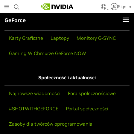
Skip
Sign In
to
PL
main
GeForce
content
Produkty
Karty Graficzne
Laptopy
Monitory G-SYNC
Gaming W Chmurze GeForce NOW
Społeczność i aktualności
Najnowsze wiadomości
Fora społecznościowe
#SHOTWITHGEFORCE
Portal społeczności
Zasoby dla twórców oprogramowania