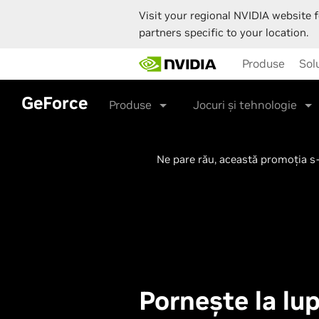
Visit your regional NVIDIA website f
partners specific to your location.
Skip
Produse
Solu
to
main
content
GeForce
Produse
Jocuri și tehnologie
Ne pare rău, această promoția s-
Pornește la lu