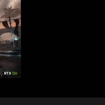
RTX
On