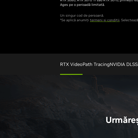
Ages pe o perioadă limitată.
Un singur cod de persoană.
*Se aplică anumiți
termeni și condiții
. Selecteaz
RTX Video
Path Tracing
NVIDIA DLSS
Urmăreș