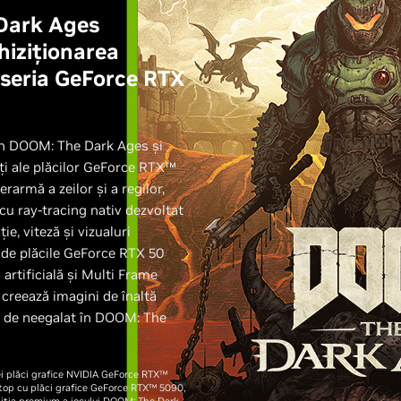
Dark Ages
hiziționarea
 seria GeForce RTX
din DOOM: The Dark Ages și
ăți ale plăcilor GeForce RTX™
rarmă a zeilor și a regilor,
cu ray-tracing nativ dezvoltat
e, viteză și vizualuri
 de plăcile GeForce RTX 50
artificială și Multi Frame
creează imagini de înaltă
lă de neegalat în DOOM: The
ei plăci grafice NVIDIA GeForce RTX™
aptop cu plăci grafice GeForce RTX™ 5090,
diția premium a jocului DOOM: The Dark