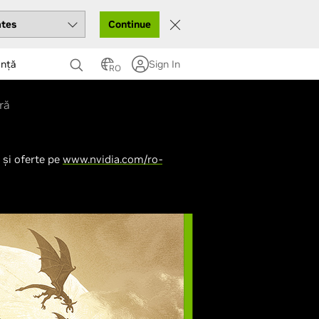
Continue
ență
Sign In
RO
ră
 și oferte pe
www.nvidia.com/ro-