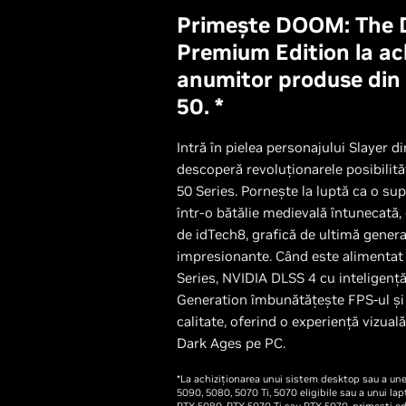
Primește DOOM: The 
Premium Edition la ac
anumitor produse din
50. *
Intră în pielea personajului Slayer 
descoperă revoluționarele posibilit
50 Series. Pornește la luptă ca o supe
într-o bătălie medievală întunecată, 
de idTech8, grafică de ultimă generați
impresionante. Când este alimentat
Series, NVIDIA DLSS 4 cu inteligență 
Generation îmbunătățește FPS-ul și 
calitate, oferind o experiență vizua
Dark Ages pe PC.
*La achiziționarea unui sistem desktop sau a un
5090, 5080, 5070 Ti, 5070 eligibile sau a unui l
RTX 5080, RTX 5070 Ti sau RTX 5070, primești e