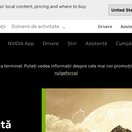
or local content, pricing and where to buy
ții
Domenii de activitate
…
Drivere
Asist
NVIDIA App
Drivere
Știri
Asistență
Cumpă
a terminat. Puteți vedea informații despre cele mai noi promoții
ro/geforce/
ptă