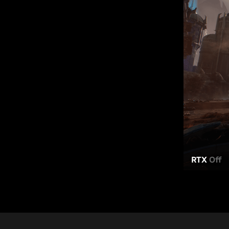
RTX
Off