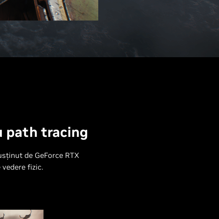
u path tracing
usținut de GeForce RTX
 vedere fizic.