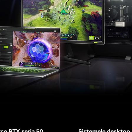
rce RTX seria 50
Sistemele desktop 