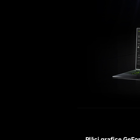
Plăci grafice GeFo