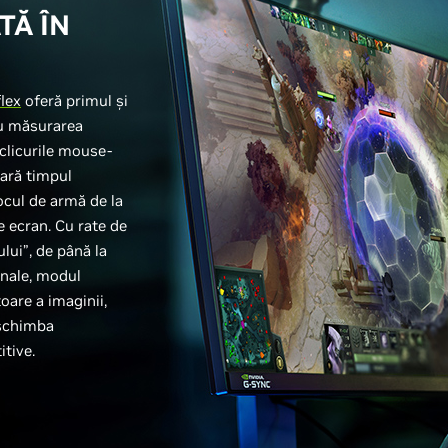
TĂ ÎN
lex
oferă primul și
ru măsurarea
 clicurile mouse-
oară timpul
focul de armă de la
e ecran. Cu rate de
lui”, de până la
onale, modul
toare a imaginii,
 schimba
tive.