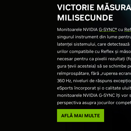
VICTORIE MĂSURA
MILISECUNDE
Monitoarele NVIDIA
G-SYNC®
cu
Ref
singurul instrument din lume pent
latenței sistemului, care detectează
urilor compatibile cu Reflex și măs
necesar pentru ca pixelii rezultați (
gura țevii acesteia) să se schimbe p
reîmprospătare, fără „ruperea ecranu
360 Hz, niveluri de răspuns excepți
eSports încorporat și o calitate ului
monitoarele NVIDIA G-SYNC îți vor
perspectiva asupra jocurilor competi
AFLĂ MAI MULTE