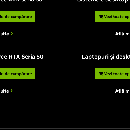
ile de cumpărare
Vezi toate op
ulte
Află m
rce RTX Seria 50
Laptopuri și desk
ile de cumpărare
Vezi toate op
ulte
Află m