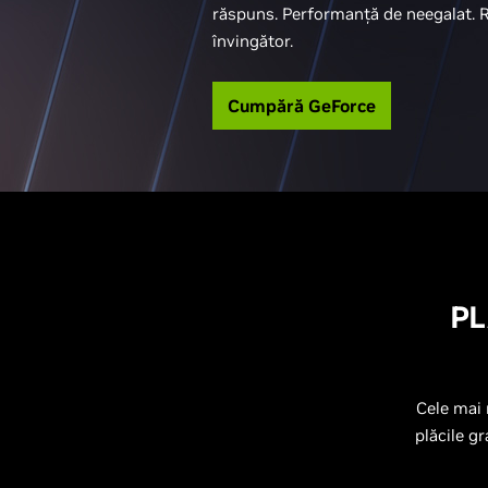
răspuns. Performanță de neegalat. R
învingător.
Cumpără GeForce
PL
Cele mai 
plăcile g