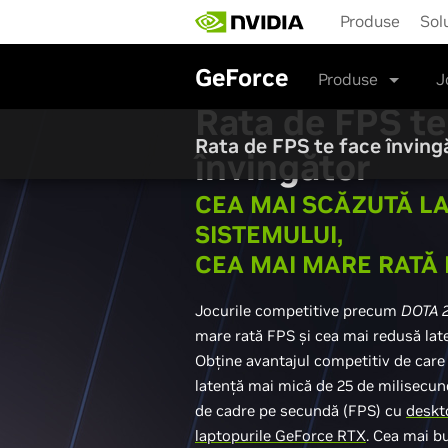
Skip
Produse
Solu
to
main
content
GeForce
Produse
J
Rata de FPS te
Rata de FPS te face înving
învingător
CEA MAI SCĂZUTĂ L
SISTEMULUI,
CEA MAI MARE RATĂ 
Jocurile competitive precum
DOTA 
mare rată FPS și cea mai redusă late
Obține avantajul competitiv de care 
latență mai mică de 25 de milisecun
de cadre pe secundă (FPS) cu
deskto
laptopurile GeForce RTX
. Cea mai b