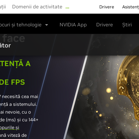
ții
Domenii de activitate
…
Drivere
Asisten
ocuri și tehnologie
NVIDIA App
Drivere
Știri
 face
ător
ATENȚĂ A
DE FPS
2
necesită cea mai
nță a sistemului.
ai nevoie, cu o
de (ms) și cu 144+
purile și
ună viteză de