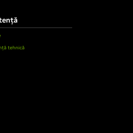
tență
e
nță tehnică