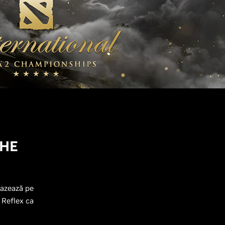
THE
bazează pe
 Reflex ca