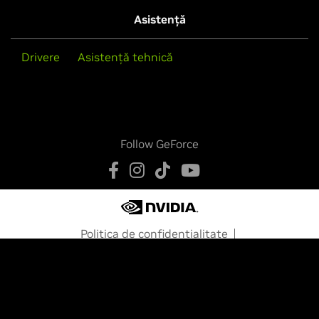
Asistență
Drivere
Asistență tehnică
Follow GeForce
Politica de confidentialitate
Opțiunile dvs. de confidențialitate
Condiții de furnizare a serviciilor
Accesibilitate
Politici corporative
Securitatea produselor
contactați-ne