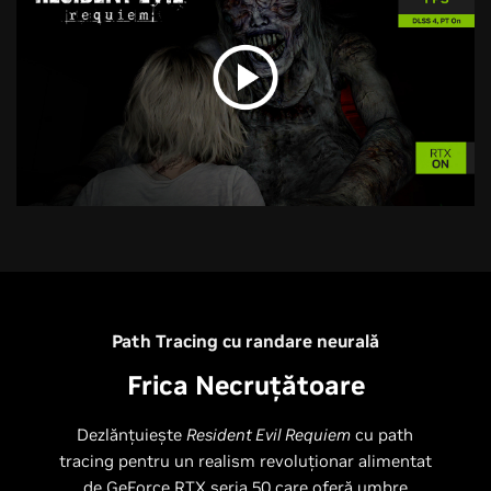
Path Tracing cu randare neurală
Frica Necruțătoare
Dezlănțuiește
Resident Evil Requiem
cu path
tracing pentru un realism revoluționar alimentat
de GeForce RTX seria 50 care oferă umbre