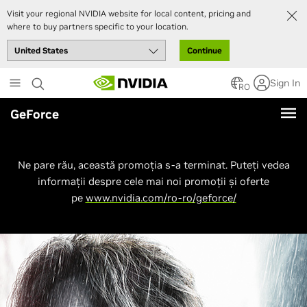
Visit your regional NVIDIA website for local content, pricing and
where to buy partners specific to your location.
Continue
Skip
Sign In
to
RO
main
GeForce
content
Ne pare rău, această promoția s-a terminat. Puteți vedea
informații despre cele mai noi promoții și oferte
pe
www.nvidia.com/ro-ro/geforce/