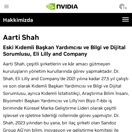
Skip
to
TR
main
Hakkimizda
content
Aarti Shah
Eski Kıdemli Başkan Yardımcısı ve Bilgi ve Dijital
Sorumlusu, Eli Lilly and Company
Aarti Shah, çeşitli şirketlerin ve kâr amacı gütmeyen
kuruluşların yönetim kurullarında görev yapmaktadır. Dr.
Shah, Eli Lilly and Company'de 2021 yılına kadar 27,5 yıl çalıştı
ve son olarak Kıdemli Başkan Yardımcısı ve Bilgi ve Dijital
Sorumlusu, ayrıca Kıdemli İstatistikçi, Araştırma Bilim İnsanı,
Biyometri Başkan Yardımcısı ve Lilly'nin Biyo-Tıbbı iş
biriminde Küresel Marka Geliştirme Lideri olarak çeşitli
işlevsel ve işletme liderliği rollerinde görev yapmıştır. Dr.
Shah, 2023 yılından bu yana, bir ilaç şirketi olan Sandoz
Group AG’nin bilim, inovasyon ve geliştirme komitesi ile