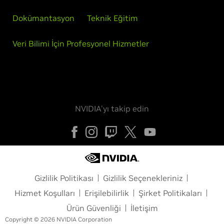
Dokümantasyon
Teknik Eğitim
Veri Bilimi İçin Profesyonel Hizmetler
NVIDIA'yı takip edin
Gizlilik Politikası
Gizlilik Seçenekleriniz
Hizmet Koşulları
Erişilebilirlik
Şirket Politikaları
Ürün Güvenliği
İletişim
Copyright © 2026 NVIDIA Corporation