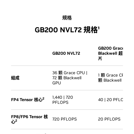
規格
GB200 NVL72 規格¹
GB200 Grace
GB200 NVL72
Blackwell 超級晶
片
36 顆 Grace CPU |
1 顆 Grace CPU | 2
組成
72 顆 Blackwell
顆 Blackwell GPU
GPU
1,440 | 720
2
FP4 Tensor 核心
40 | 20 PFLOPS
PFLOPS
FP8/FP6 Tensor 核
720 PFLOPS
20 PFLOPS
2
心