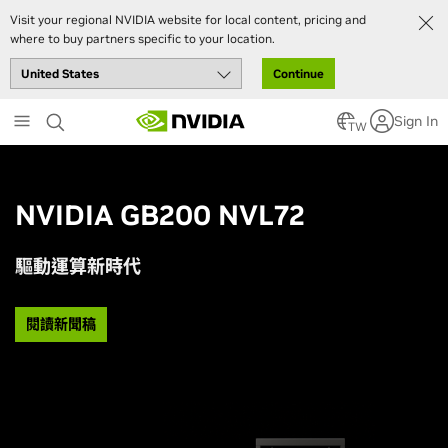
Visit your regional NVIDIA website for local content, pricing and
where to buy partners specific to your location.
Continue
Skip
Sign In
to
TW
main
content
NVIDIA GB200 NVL72
驅動運算新時代
閱讀新聞稿