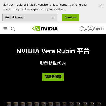
Visit your regional NVIDIA website for local content, pricing and
where to buy partners specific to your location.
Continue
Skip
Sign In
to
TW
main
content
NVIDIA Vera Rubin 平台
形塑新世代 AI
閱讀新聞稿