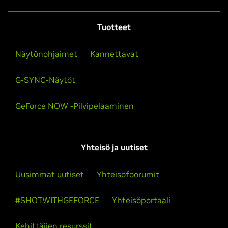
Tuotteet
Näytönohjaimet
Kannettavat
G-SYNC-Näytöt
GeForce NOW -Pilvipelaaminen
Yhteisö ja uutiset
Uusimmat uutiset
Yhteisöfoorumit
#SHOTWITHGEFORCE
Yhteisöportaali
Kehittäjien resurssit