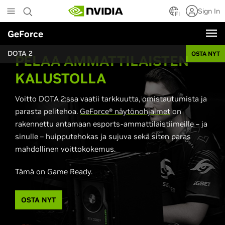
Skip
Sign In
to
FI
main
GeForce
content
DOTA 2
OSTA NYT
PELAA AMMATTILAISTEN
KALUSTOLLA
Voitto DOTA 2:ssa vaatii tarkkuutta, omistautumista ja
parasta pelitehoa.
GeForce® näytönohjaimet
on
rakennettu antamaan esports-ammattilaistiimeille – ja
sinulle – huipputehokas ja sujuva sekä siten paras
mahdollinen voittokokemus.
Tämä on Game Ready.
OSTA NYT