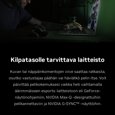
Kilpatasolle tarvittava laitteisto
Kuvan tai näppäinkomentojen viive saattaa ratkaista,
osutko vastustajaa päähän vai häviätkö pelin itse. Voit
päivittää pelikokemuksesi vaikka heti vaihtamalla
äärimmäiseen esports-laitteistoon eli GeForce-
näytönohjaimiin, NVIDIA Max-Q -designattuihin
pelikannettaviin ja NVIDIA G-SYNC™ -näyttöihin.