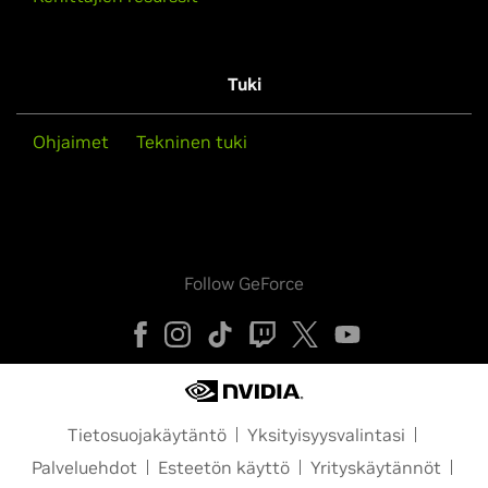
Tuki
Ohjaimet
Tekninen tuki
Follow GeForce
Tietosuojakäytäntö
Yksityisyysvalintasi
Palveluehdot
Esteetön käyttö
Yrityskäytännöt