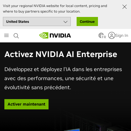
Visit your regional NVIDIA website for local content, pricing and
where to buy partners specific to your location.
Continue
Skip
Sign In
to
FR
main
content
Activez NVIDIA AI Enterprise
Développez et déployez l’IA dans les entreprises
avec des performances, une sécurité et une
évolutivité sans précédent.
Activer maintenant