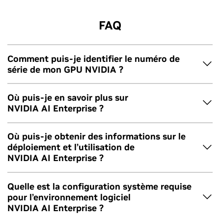
FAQ
Comment puis-je identifier le numéro de
série de mon GPU NVIDIA ?
Identifiez le numéro de série de votre GPU NVIDIA en
Où puis-je en savoir plus sur
suivant
ces instructions
.
NVIDIA AI Enterprise ?
La
page produit de NVIDIA AI Enterprise
inclut une
Où puis-je obtenir des informations sur le
présentation de notre solution logicielle et de nombreuses
déploiement et l’utilisation de
autres ressources pour vous aider à démarrer dans de
NVIDIA AI Enterprise ?
bonnes conditions.
Consultez cette
bibliothèque complète de guides de
Quelle est la configuration système requise
planification et de déploiement
, notamment les bonnes
pour l’environnement logiciel
pratiques pour le déploiement, les architectures de
NVIDIA AI Enterprise ?
référence pour les cas d'utilisation courants et bien plus