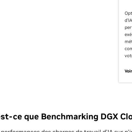
Opt
d'I
per
exé
mét
com
vot
Voi
est-ce que Benchmarking DGX Clo