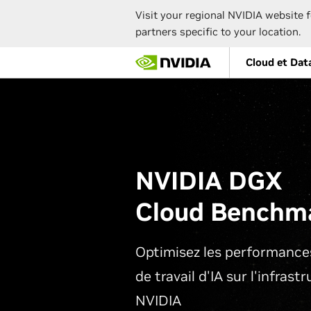
Visit your regional NVIDIA website f
partners specific to your location.
Skip
Cloud et Dat
to
main
content
NVIDIA DGX
Cloud Benchm
Optimisez les performance
de travail d'IA sur l'infrast
NVIDIA