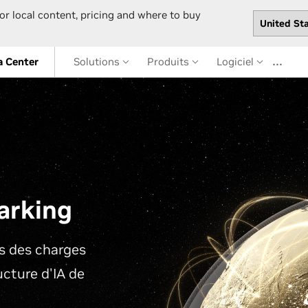
or local content, pricing and where to buy
…
a Center
Solutions
Produits
Logiciel
arking
s des charges
ructure d'IA de