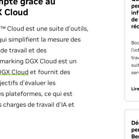
mpte grâce au
pe
 Cloud
in
de 
ré
Cloud est une suite d'outils,
qui simplifient la mesure des
Boo
e travail et des
l'i
tra
chmarking DGX Cloud est un
sui
DGX Cloud
et fournit des
ser
ectifs d'évaluer les
Lire
s plateformes, ce qui est
 charges de travail d'IA et
Dé
pe
Be