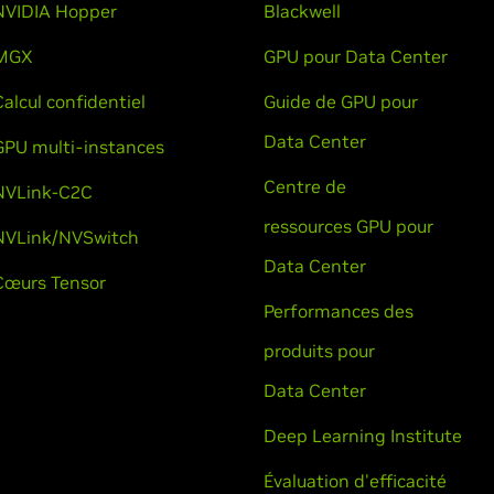
NVIDIA Hopper
Blackwell
MGX
GPU pour Data Center
Calcul confidentiel
Guide de GPU pour
Data Center
GPU multi-instances
Centre de
NVLink-C2C
ressources GPU pour
NVLink/NVSwitch
Data Center
Cœurs Tensor
Performances des
produits pour
Data Center
Deep Learning Institute
Évaluation d'efficacité