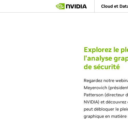
Skip
Cloud et Dat
to
main
content
Explorez le pl
l'analyse gra
de sécurité
Regardez notre webina
Meyerovich (président
Patterson (directeur 
NVIDIA) et découvrez
peut débloquer le plei
graphique en matière 