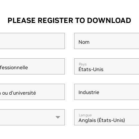
PLEASE REGISTER TO DOWNLOAD
Nom
Pays
fessionnelle
États-Unis
Industrie
 ou d’université
Industrie
Langue
Anglais (États-Unis)