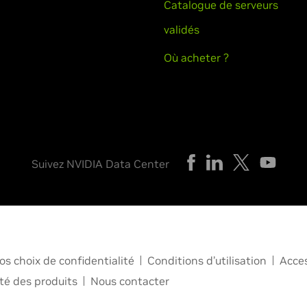
Catalogue de serveurs
validés
Où acheter ?
Suivez NVIDIA Data Center
os choix de confidentialité
Conditions d’utilisation
Acces
té des produits
Nous contacter