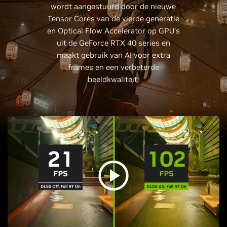
wordt aangestuurd door de nieuwe
Tensor Cores van de vierde generatie
en Optical Flow Accelerator op GPU's
uit de GeForce RTX 40 series en
maakt gebruik van AI voor extra
frames en een verbeterde
beeldkwaliteit.