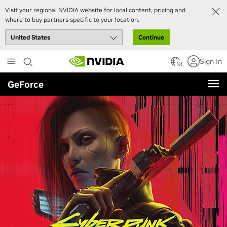
Visit your regional NVIDIA website for local content, pricing and
where to buy partners specific to your location.
Continue
Skip
Sign In
to
NL
main
GeForce
content