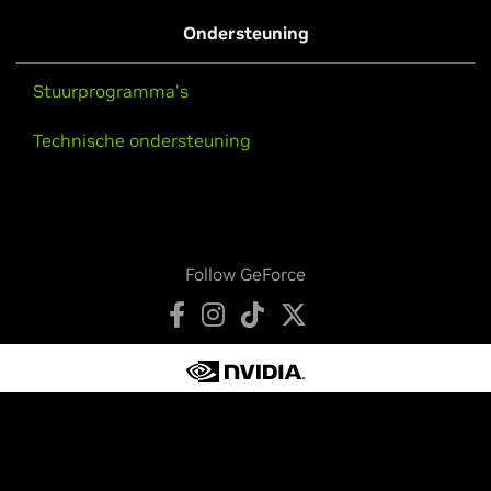
Ondersteuning
Stuurprogramma's
Technische ondersteuning
Follow GeForce
Privacybeleid
Je privacykeuzes
Servicevoorwaarden
Toegankelijkheid
Bedrijfsbeleid
Productbeveiliging
Contact met ons op