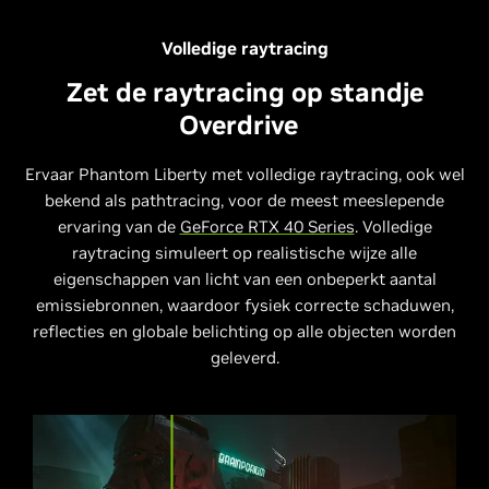
Volledige raytracing
Zet de raytracing op standje
Overdrive
1440p - Gemiddelde FPS
1080p - Gemiddelde FPS
DLSS-kwaliteitsmodus
DLSS-kwaliteitsmodus
Ervaar Phantom Liberty met volledige raytracing, ook wel
Pre-release build
Pre-release build
bekend als pathtracing, voor de meest meeslepende
ervaring van de
GeForce RTX 40 Series
. Volledige
Cyberpunk 2077: Phantom Liberty, hoogste instellingen & RT
Cyberpunk 2077: Phantom Liberty, hoogste instellingen & RT
raytracing simuleert op realistische wijze alle
Overdrive-modus
Overdrive-modus
DLSS-superresolutie en Ray Reconstruction op de RTX 20-serie,
DLSS-superresolutie en Ray Reconstruction op de RTX 20-serie,
eigenschappen van licht van een onbeperkt aantal
30-serie en 40-serie. Framegeneratie op RTX 40-serie.
30-serie en 40-serie. Framegeneratie op RTX 40-serie.
i9-12900k, 32 GB RAM, Win 11x64. RTX 4060 Ti 8 GB-model, RTX
emissiebronnen, waardoor fysiek correcte schaduwen,
i9-12900k, 32 GB RAM, Win 11x64. RTX 4060 Ti 8 GB-model, RTX
3080 12 GB-model, RTX 3060 12 GB-model. De uiteindelijke
3080 12 GB-model, RTX 3060 12 GB-model. De uiteindelijke
reflecties en globale belichting op alle objecten worden
prestaties kunnen variëren.
prestaties kunnen variëren.
geleverd.