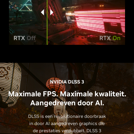
RTX
Off
RTX
On
NVIDIA DLSS 3
Maximale FPS. Maximale kwaliteit.
Aangedreven door AI.
DLSS is een revolutionaire doorbraak
in door AI aangedreven graphics die
de prestaties verdubbelt. DLSS 3