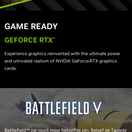
G
AME READY
G
EFORCE RTX
™
Experience graphics reinvented with the ultimate power
and unrivaled realism of NVIDIA
GeForce
RTX graphics
®
cards.
Battlefield™ zal nooit meer hetzelfde zijn. Beleef de Tweede