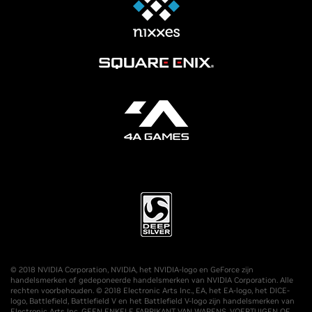
© 2018 NVIDIA Corporation, NVIDIA, het NVIDIA-logo en GeForce zijn
handelsmerken of gedeponeerde handelsmerken van NVIDIA Corporation. Alle
rechten voorbehouden. © 2018 Electronic Arts Inc., EA, het EA-logo, het DICE-
logo, Battlefield, Battlefield V en het Battlefield V-logo zijn handelsmerken van
Electronic Arts Inc. GEEN ENKELE FABRIKANT VAN WAPENS, VOERTUIGEN OF