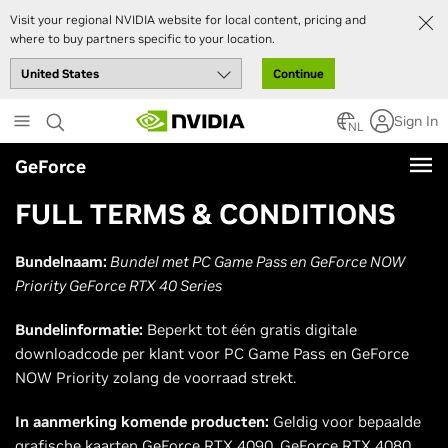
Visit your regional NVIDIA website for local content, pricing and
where to buy partners specific to your location.
Continue
Skip
Sign In
to
NL
main
GeForce
content
FULL TERMS & CONDITIONS
Bundelnaam:
Bundel met PC Game Pass en GeForce NOW
Priority GeForce RTX 40 Series
Bundelinformatie:
Beperkt tot één gratis digitale
downloadcode per klant voor PC Game Pass en GeForce
NOW Priority zolang de voorraad strekt.
In aanmerking komende producten:
Geldig voor bepaalde
grafische kaarten GeForce RTX 4090, GeForce RTX 4080,