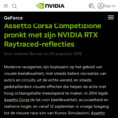
Skip
Sign In
to
NL
main
GeForce
content
Assetto Corsa Competizione
pronkt met zijn NVIDIA RTX
Raytraced-reflecties
Door Andrew Burnes on 20 augustus 2018
Moderne racegames zijn koplopers op het gebied van
visuele beeldkwaliteit, met steeds betere recreaties van
auto's en circuits uit de echte wereld, en steeds
gedetaillerdere visuele effecten die helpen de actie met
hoog octaangehalte meeslepend te maken. In 2014 legde
Assetto Corsa
de lat voor beeldkwaliteit, accuraatheid en
realisme hoger, en vanaf 12 september is vroege toegang
tot de nieuwe race sim van Kunos Simulazioni,
Assetto