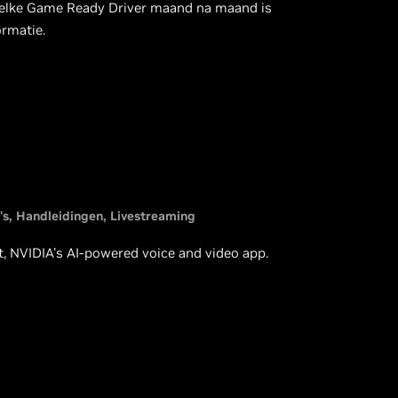
elke Game Ready Driver maand na maand is
ormatie.
's
Handleidingen
Livestreaming
t, NVIDIA's AI-powered voice and video app.