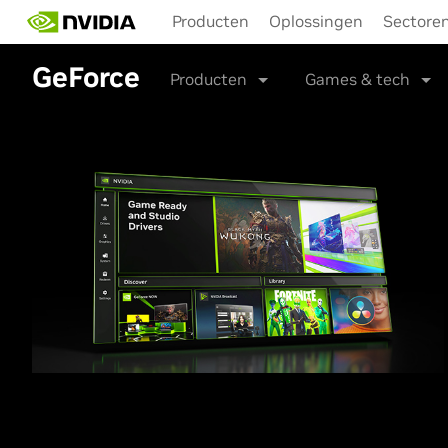
Skip
Producten
Oplossingen
Sectore
to
main
GeForce
content
Producten
Games & tech