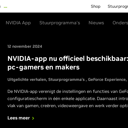
n
…
Shop
Stuurprog
NVIDIA App
Stuurprogramma's
Nieuws
Onders
12 november 2024
NVIDIA-app nu officieel beschikbaar
pc-gamers en makers
Uitgelichte verhalen
Stuurprogramma's
GeForce Experience
De NVIDIA-app verenigt de instellingen en functies van GeF
configuratiescherm in één enkele applicatie. Daarnaast intr
vlak van gamen, creëren, videoweergave en werk verder opti
Lees meer