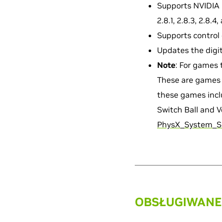
Supports NVIDIA Ph
2.8.1, 2.8.3, 2.8.4
Supports control 
Updates the digit
Note
: For games 
These are games t
these games inclu
Switch Ball and V
PhysX_System_So
OBSŁUGIWANE