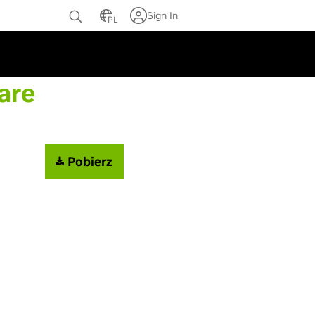
Sign In
PL
ie
are
Pobierz