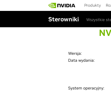
Skip
Produkty
Ro
to
main
content
Sterowniki
Wszystkie st
NV
Wersja:
Data wydania:
System operacyjny: