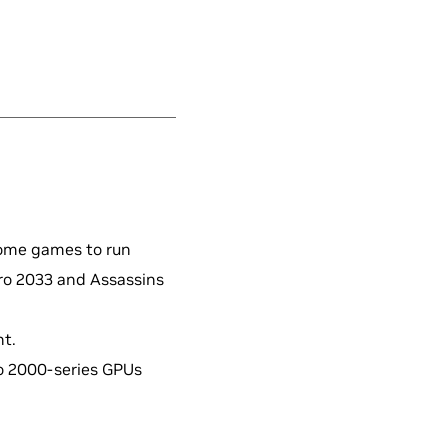
some games to run
ro 2033 and Assassins
nt.
to 2000‑series GPUs