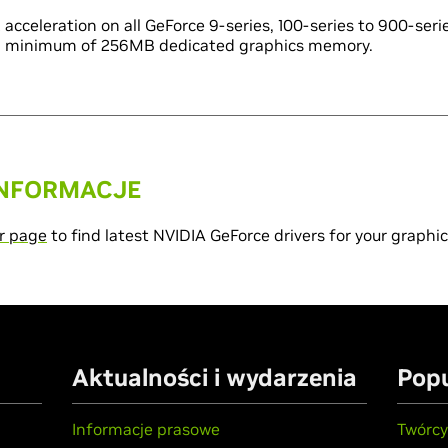
acceleration on all GeForce 9‑series, 100‑series to 900‑ser
 a minimum of 256MB dedicated graphics memory.
NFORMACJE
r page
to find latest NVIDIA GeForce drivers for your graphic
Aktualności i wydarzenia
Popu
Informacje prasowe
Twórc