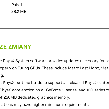
Polski
28.2 MB
ZE ZMIANY
the PhysX System software provides updates necessary for 
operly on Turing GPUs. These include Metro Last Light, Met
ag.
st PhysX runtime builds to support all released PhysX conte
hysX acceleration on all GeForce 9‑series, and 100‑series 
of 256MB dedicated graphics memory.
cations may have higher minimum requirements.