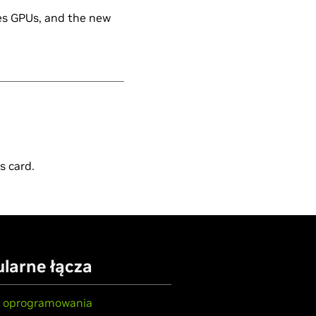
ies GPUs, and the new
s card.
larne łącza
y oprogramowania