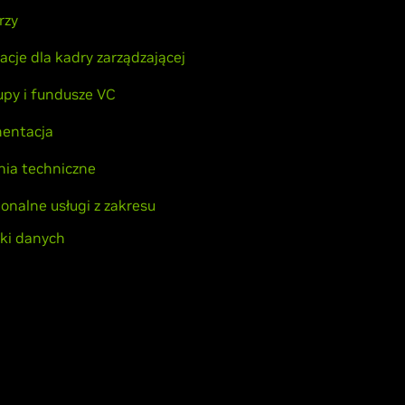
rzy
acje dla kadry zarządzającej
upy i fundusze VC
entacja
nia techniczne
jonalne usługi z zakresu
yki danych