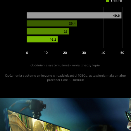
+360Hz
49.6
26.4
22
16.2
0
10
20
30
40
50
Opóźnienia systemu (ms) – mniej znaczy lepiej
Opóźnienia systemu zmierzone w rozdzielczości 1080p, ustawienia maksymalne,
procesor Core i9-10900K