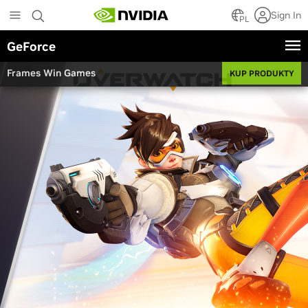
Skip
Sign In
to
PL
main
GeForce
content
Frames Win Games
KUP PRODUKTY