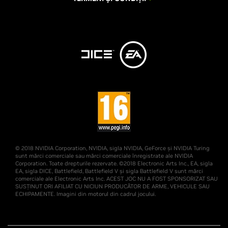
© 2018 NVIDIA Corporation, NVIDIA, sigla NVIDIA, GeForce și NVIDIA Turing
sunt mărci comerciale sau mărci comerciale înregistrate ale NVIDIA
Corporation. Toate drepturile rezervate. ©2018 Electronic Arts Inc., EA, sigla
EA, sigla DICE, Battlefield, Battlefield V și sigla Battlefield V sunt mărci
comerciale ale Electronic Arts Inc. ACEST JOC NU A FOST SPONSORIZAT SAU
SUSȚINUT ORI AFILIAT CU NICIUN PRODUCĂTOR DE ARME, VEHICULE SAU
ECHIPAMENTE. Imagini din motorul din cadrul jocului.