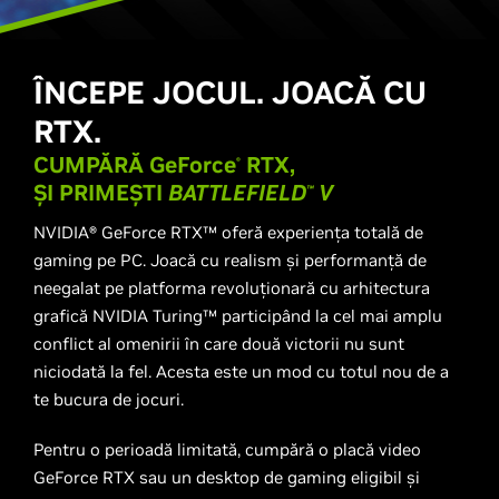
ÎNCEPE JOCUL. JOACĂ CU
RTX.
CUMPĂRĂ
GeForce
RTX,
​®
ȘI PRIMEȘTI
BATTLEFIELD
V
™
NVIDIA® GeForce RTX™ oferă experiența totală de
gaming pe PC. Joacă cu realism și performanță de
neegalat pe platforma revoluționară cu arhitectura
grafică NVIDIA Turing™ participând la cel mai amplu
conflict al omenirii în care două victorii nu sunt
niciodată la fel. Acesta este un mod cu totul nou de a
te bucura de jocuri.
Pentru o perioadă limitată, cumpără o placă video
GeForce RTX sau un desktop de gaming eligibil și