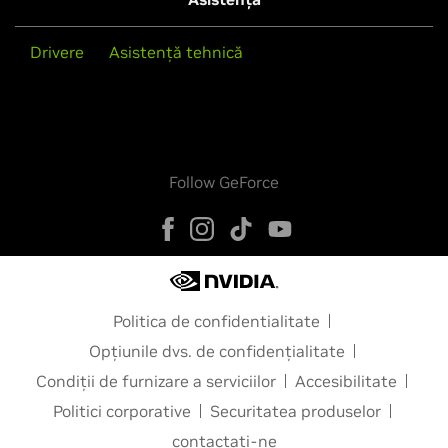
Drivere
Asistență tehnică
Follow GeForce
Politica de confidentialitate
Opțiunile dvs. de confidențialitate
Condiții de furnizare a serviciilor
Accesibilitate
Politici corporative
Securitatea produselor
contactați-ne