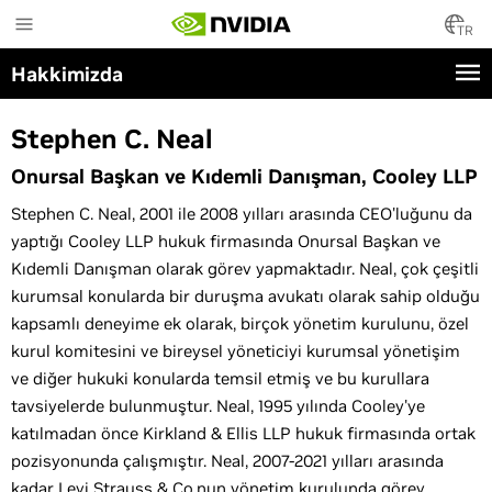
Skip
to
TR
main
Hakkimizda
content
Stephen C. Neal
Onursal Başkan ve Kıdemli Danışman, Cooley LLP
Stephen C. Neal, 2001 ile 2008 yılları arasında CEO'luğunu da
yaptığı Cooley LLP hukuk firmasında Onursal Başkan ve
Kıdemli Danışman olarak görev yapmaktadır. Neal, çok çeşitli
kurumsal konularda bir duruşma avukatı olarak sahip olduğu
kapsamlı deneyime ek olarak, birçok yönetim kurulunu, özel
kurul komitesini ve bireysel yöneticiyi kurumsal yönetişim
ve diğer hukuki konularda temsil etmiş ve bu kurullara
tavsiyelerde bulunmuştur. Neal, 1995 yılında Cooley'ye
katılmadan önce Kirkland & Ellis LLP hukuk firmasında ortak
pozisyonunda çalışmıştır. Neal, 2007-2021 yılları arasında
kadar Levi Strauss & Co.nun yönetim kurulunda görev