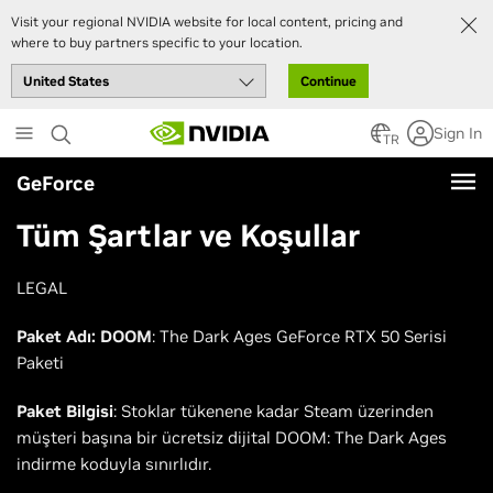
Visit your regional NVIDIA website for local content, pricing and
where to buy partners specific to your location.
Continue
Skip
Sign In
to
TR
main
GeForce
content
Tüm Şartlar ve Koşullar
LEGAL
Paket Adı: DOOM
: The Dark Ages GeForce RTX 50 Serisi
Paketi
Paket Bilgisi
: Stoklar tükenene kadar Steam üzerinden
müşteri başına bir ücretsiz dijital DOOM: The Dark Ages
indirme koduyla sınırlıdır.