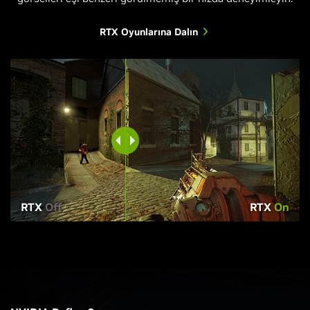
RTX Oyunlarına Dalın
RTX
Off
RTX
On