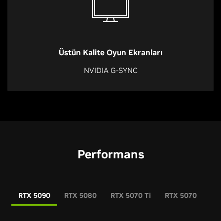
Üstün Kalite Oyun Ekranları
NVIDIA G-SYNC
Performans
RTX 5090
RTX 5080
RTX 5070 Ti
RTX 5070
RT