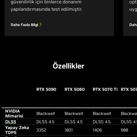
güvenilirlik için binlerce donanım
opt
yapılandırmasında test edilmiştir.
uyg
Daha Fazla Bilgi
Daha
Özellikler
RTX 5090
RTX 5080
RTX 5070 Ti
RTX 50
NVIDIA
Blackwell
Blackwell
Blackwell
Blackwe
Mimarisi
DLSS
DLSS 4.5
DLSS 4.5
DLSS 4.5
DLSS 4.
Yapay Zeka
3352
1801
1406
988
TOPS