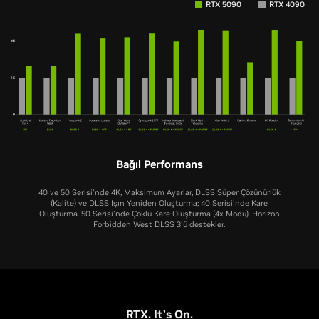
RTX 5090
RTX 4090
Bağıl Performans
40 ve 50 Serisi'nde 4K, Maksimum Ayarlar, DLSS Süper Çözünürlük
(Kalite) ve DLSS Işın Yeniden Oluşturma; 40 Serisi'nde Kare
Oluşturma. 50 Serisi'nde Çoklu Kare Oluşturma (4x Modu). Horizon
Forbidden West DLSS 3'ü destekler.
RTX 5060 Ti
RTX 5060
RTX 4060 Ti
RTX 4060
RTX 3060 Ti
RTX 5070 Ti
RTX 5080
RTX 3060
RTX 5070
RTX 5050
RTX 2060 SUPER
RTX 4070 Ti
RTX 4080
RTX 2060
RTX 4070
RTX 3050
RTX. It’s On.