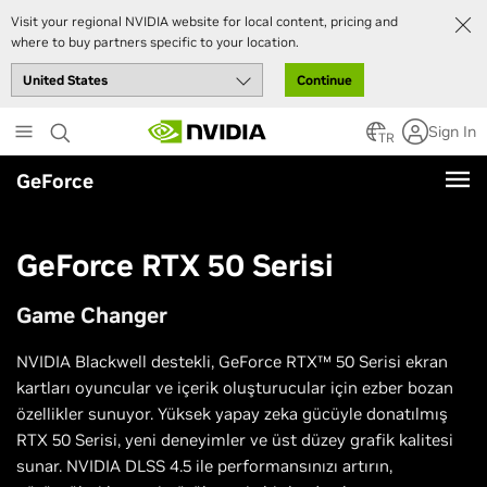
Visit your regional NVIDIA website for local content, pricing and
where to buy partners specific to your location.
Continue
Skip
Sign In
to
TR
main
GeForce
content
GeForce RTX 50 Serisi
Game Changer
NVIDIA Blackwell destekli, GeForce RTX™ 50 Serisi ekran
kartları oyuncular ve içerik oluşturucular için ezber bozan
özellikler sunuyor. Yüksek yapay zeka gücüyle donatılmış
RTX 50 Serisi, yeni deneyimler ve üst düzey grafik kalitesi
sunar. NVIDIA DLSS 4.5 ile performansınızı artırın,