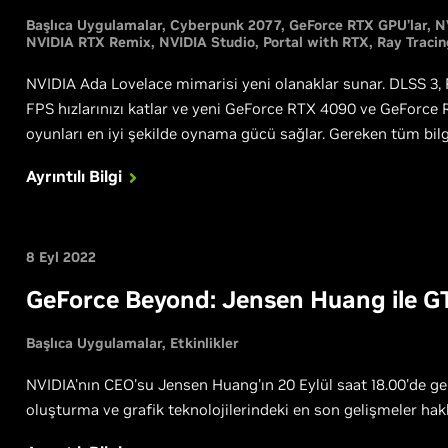
Başlıca Uygulamalar
Cyberpunk 2077
GeForce RTX GPU’lar
N
NVIDIA RTX Remix
NVIDIA Studio
Portal with RTX
Ray Tracin
NVIDIA Ada Lovelace mimarisi yeni olanaklar sunar. DLSS 3, 
FPS hızlarınızı katlar ve yeni GeForce RTX 4090 ve GeForce 
oyunları en iyi şekilde oynama gücü sağlar. Gereken tüm bilgi
Ayrıntılı Bilgi
8 Eyl 2022
GeForce Beyond: Jensen Huang ile GT
Başlıca Uygulamalar
Etkinlikler
NVIDIA'nın CEO'su Jensen Huang'ın 20 Eylül saat 18.00'de g
oluşturma ve grafik teknolojilerindeki en son gelişmeler hakk