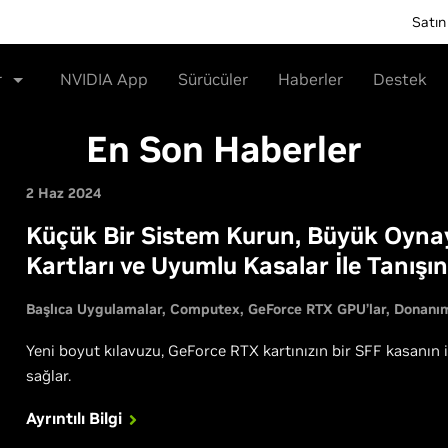
Satın
r
NVIDIA App
Sürücüler
Haberler
Destek
En Son Haberler
2 Haz 2024
Küçük Bir Sistem Kurun, Büyük Oyna
Kartları ve Uyumlu Kasalar İle Tanışın
Başlıca Uygulamalar
Computex
GeForce RTX GPU’lar
Donanı
Yeni boyut kılavuzu, GeForce RTX kartınızın bir SFF kasanın i
sağlar.
Ayrıntılı Bilgi