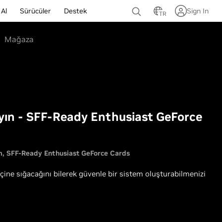
 Al
Sürücüler
Destek
Sign In
TR
Mağaza
yın - SFF-Ready Enthusiast GeForce
m
SFF-Ready Enthusiast GeForce Cards
çine sığacağını bilerek güvenle bir sistem oluşturabilmenizi