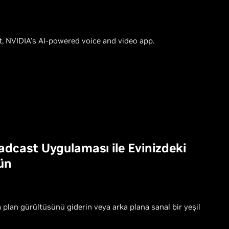
t, NVIDIA's AI-powered voice and video app.
dcast Uygulaması ile Evinizdeki
ün
plan gürültüsünü giderin veya arka plana sanal bir yeşil