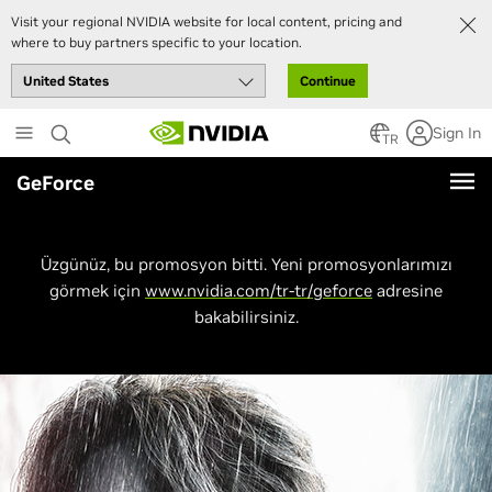
Visit your regional NVIDIA website for local content, pricing and
where to buy partners specific to your location.
Continue
Skip
Sign In
to
TR
main
GeForce
content
Üzgünüz, bu promosyon bitti. Yeni promosyonlarımızı
görmek için
www.nvidia.com/tr-tr/geforce
adresine
bakabilirsiniz.