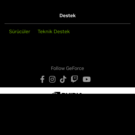
Destek
Sürücüler
Teknik Destek
Follow GeForce
Gizlilik Politikası
Gizlilik Seçenekleriniz
Hizmet Koşulları
Erişilebilirlik
Şirket Politikaları
Ürün Güvenliği
İletişim
Copyright © 2026 NVIDIA Corporation