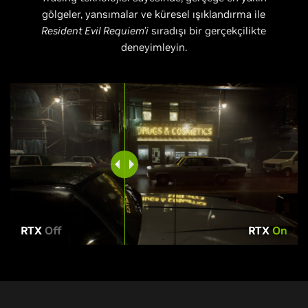
gölgeler, yansımalar ve küresel ışıklandırma ile
Resident Evil Requiem’i
sıradışı bir gerçekçilikte
deneyimleyin.
RTX
Off
RTX
On