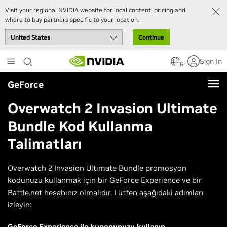
Visit your regional NVIDIA website for local content, pricing and
where to buy partners specific to your location.
Continue
Skip
Sign In
to
TR
main
GeForce
content
Overwatch 2 Invasion Ultimate
Bundle Kod Kullanma
Talimatları
Overwatch 2 Invasion Ultimate Bundle promosyon
kodunuzu kullanmak için bir GeForce Experience ve bir
Battle.net hesabınız olmalıdır. Lütfen aşağıdaki adımları
izleyin:
GeForce Experience ile kuponunuzu kullanın.