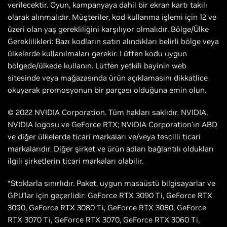
verilecektir. Oyun, kampanyaya dahil bir ekran kartı takılı
olarak alınmalıdır. Müşteriler, kod kullanma işlemi için 12 ve
üzeri olan yaş gerekliliğini karşılıyor olmalıdır. Bölge/Ülke
Gereklilikleri: Bazı kodların satın alındıkları belirli bölge veya
ülkelerde kullanılmaları gerekir. Lütfen kodu uygun
bölgede/ülkede kullanın. Lütfen yetkili bayinin web
sitesinde veya mağazasında ürün açıklamasını dikkatlice
okuyarak promosyonun bir parçası olduğuna emin olun.
© 2022 NVIDIA Corporation. Tüm hakları saklıdır. NVIDIA,
NVIDIA logosu ve GeForce RTX; NVIDIA Corporation’ın ABD
ve diğer ülkelerde ticari markaları ve/veya tescilli ticari
markalarıdır. Diğer şirket ve ürün adları bağlantılı oldukları
ilgili şirketlerin ticari markaları olabilir.
*Stoklarla sınırlıdır. Paket, uygun masaüstü bilgisayarlar ve
GPU’lar için geçerlidir: GeForce RTX 3090 Ti, GeForce RTX
3090, GeForce RTX 3080 Ti, GeForce RTX 3080, GeForce
RTX 3070 Ti, GeForce RTX 3070, GeForce RTX 3060 Ti,