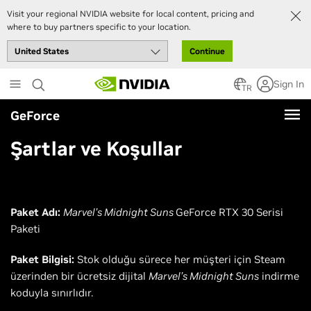
Visit your regional NVIDIA website for local content, pricing and
where to buy partners specific to your location.
Continue
Skip
Sign In
to
TR
main
GeForce
content
Şartlar ve Koşullar
Paket Adı:
Marvel’s Midnight Suns
GeForce RTX 30 Serisi
Paketi
Paket Bilgisi:
Stok olduğu sürece her müşteri için Steam
üzerinden bir ücretsiz dijital
Marvel’s Midnight Suns
indirme
koduyla sınırlıdır.