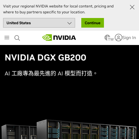
Visit your regional NVIDIA website for local content, pricing and
where to buy partners specific to your location.
Continue
Skip
Sign In
to
TW
main
content
NVIDIA DGX GB200
AI 工廠專為最先進的 AI 模型而打造。