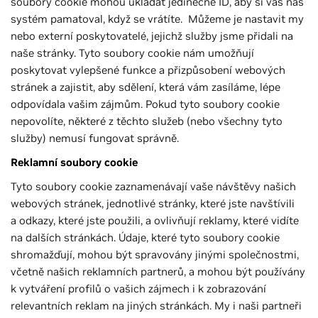
soubory cookie mohou ukládat jedinečné ID, aby si vás náš
systém pamatoval, když se vrátíte. Můžeme je nastavit my
nebo externí poskytovatelé, jejichž služby jsme přidali na
naše stránky. Tyto soubory cookie nám umožňují
poskytovat vylepšené funkce a přizpůsobení webových
stránek a zajistit, aby sdělení, která vám zasíláme, lépe
odpovídala vašim zájmům. Pokud tyto soubory cookie
nepovolíte, některé z těchto služeb (nebo všechny tyto
služby) nemusí fungovat správně.
Reklamní soubory cookie
Tyto soubory cookie zaznamenávají vaše návštěvy našich
webových stránek, jednotlivé stránky, které jste navštívili
a odkazy, které jste použili, a ovlivňují reklamy, které vidíte
na dalších stránkách. Údaje, které tyto soubory cookie
shromažďují, mohou být spravovány jinými společnostmi,
včetně našich reklamních partnerů, a mohou být používány
k vytváření profilů o vašich zájmech i k zobrazování
relevantních reklam na jiných stránkách. My i naši partneři