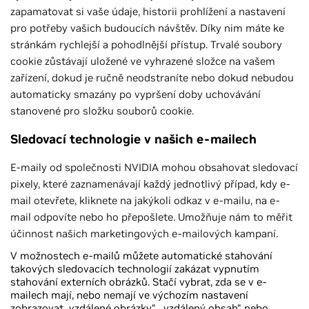
zapamatovat si vaše údaje, historii prohlížení a nastavení
pro potřeby vašich budoucích návštěv. Díky nim máte ke
stránkám rychlejší a pohodlnější přístup. Trvalé soubory
cookie zůstávají uložené ve vyhrazené složce na vašem
zařízení, dokud je ručně neodstraníte nebo dokud nebudou
automaticky smazány po vypršení doby uchovávání
stanovené pro složku souborů cookie.
Sledovací technologie v našich e-mailech
E-maily od společnosti NVIDIA mohou obsahovat sledovací
pixely, které zaznamenávají každý jednotlivý případ, kdy e-
mail otevřete, kliknete na jakýkoli odkaz v e-mailu, na e-
mail odpovíte nebo ho přepošlete. Umožňuje nám to měřit
účinnost našich marketingových e-mailových kampaní.
V možnostech e-mailů můžete automatické stahování
takových sledovacích technologií zakázat vypnutím
stahování externích obrázků. Stačí vybrat, zda se v e-
mailech mají, nebo nemají ve výchozím nastavení
zobrazovat „vzdálené obrázky“, „vzdálený obsah“ nebo