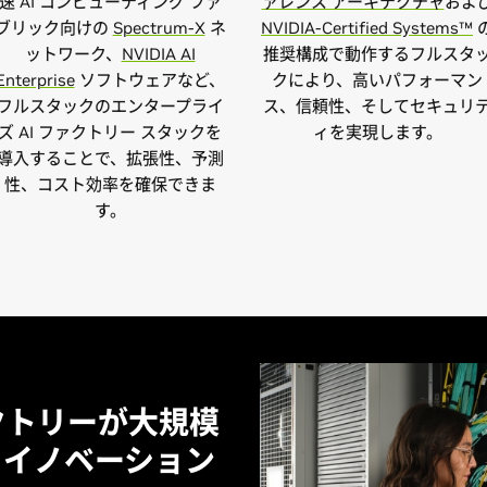
速 AI コンピューティング ファ
ァレンス アーキテクチャ
およ
ブリック向けの
Spectrum-X
ネ
NVIDIA-Certified Systems™
ットワーク、
NVIDIA AI
推奨構成で動作するフルスタ
Enterprise
ソフトウェアなど、
クにより、高いパフォーマン
フルスタックのエンタープライ
ス、信頼性、そしてセキュリ
ズ AI ファクトリー スタックを
ィを実現します。
導入することで、拡張性、予測
性、コスト効率を確保できま
す。
ファクトリーが大規模
 イノベーション