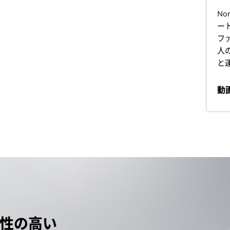
No
ー
フ
人
と
動
性の高い