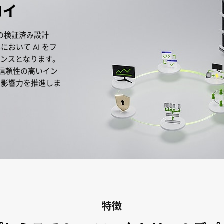
ロイ
の検証済み設計
おいて AI をフ
ダンスとなります。
る信頼性の高いイン
に影響力を推進しま
特徴