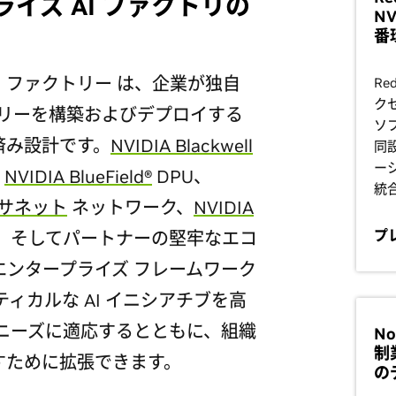
プライズ AI ファクトリの
N
番
 AI ファクトリー は、企業が独自
Red
ク
クトリーを構築およびデプロイする
ソ
済み設計です。
NVIDIA Blackwell
同
ー
、
NVIDIA BlueField®
DPU、
統
イーサネット
ネットワーク、
NVIDIA
プ
、そしてパートナーの堅牢なエコ
エンタープライズ フレームワーク
ィカルな AI イニシアチブを高
ニーズに適応するとともに、組織
No
制
すために拡張できます。
の