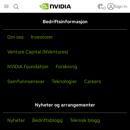
Skip
Sign In
to
NO
main
content
Bedriftsinformasjon
Om oss
Investorer
Venture Capital (NVentures)
NVIDIA Foundation
Forskning
Samfunnsansvar
Teknologier
Careers
Nyheter og arrangementer
Nyheter
Bedriftsblogg
Teknisk blogg