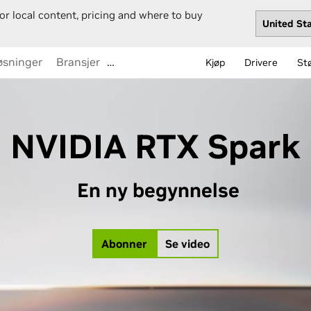
or local content, pricing and where to buy
øsninger
Bransjer
…
Kjøp
Drivere
St
NVIDIA RTX Spark
En ny begynnelse
Abonner
Se video