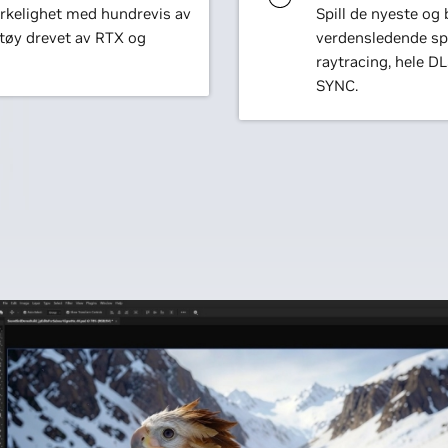
 virkelighet med hundrevis av
Spill de nyeste og
ktøy drevet av RTX og
verdensledende spi
raytracing, hele D
SYNC.