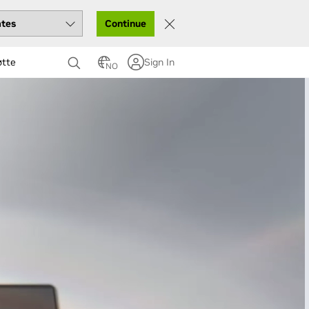
Continue
øtte
Sign In
NO