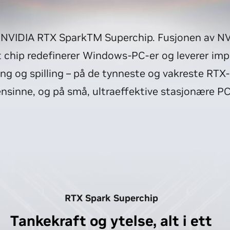
r NVIDIA RTX SparkTM Superchip. Fusjonen av NV
lt chip redefinerer Windows-PC-er og leverer im
ling og spilling – på de tynneste og vakreste R
nsinne, og på små, ultraeffektive stasjonære PC
RTX Spark Superchip
Tankekraft og ytelse, alt i ett