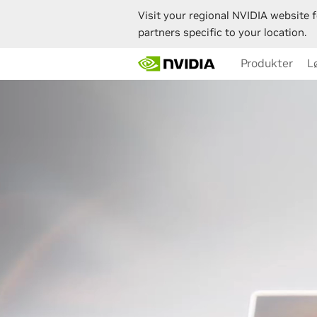
Visit your regional NVIDIA website f
partners specific to your location.
Skip
Produkter
L
to
main
content