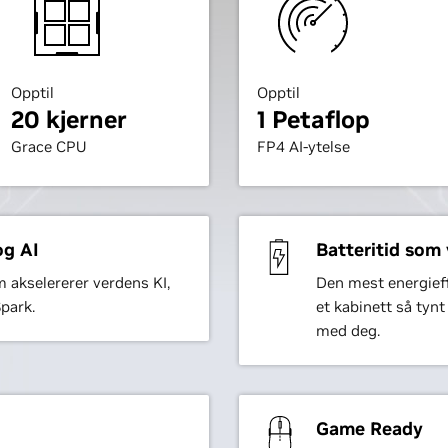
Opptil
Opptil
20 kjerner
1 Petaflop
Grace CPU
FP4 AI-ytelse
og AI
Batteritid som 
akselererer verdens KI,
Den mest energieff
park.
et kabinett så tyn
med deg.
Game Ready