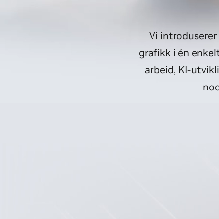
Vi introdusere
grafikk i én enke
arbeid, KI-utvik
noe