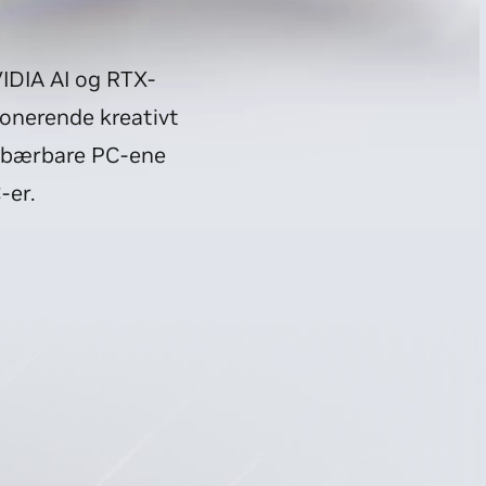
IDIA AI og RTX-
ponerende kreativt
TX-bærbare PC-ene
-er.