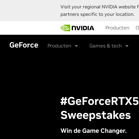
Visit your regional NVIDIA website f
partners specific to your location.
Skip
Producten
O
to
main
content
GeForce
Producten
Games & tech
#GeForceRTX
Sweepstakes
Win de Game Changer.