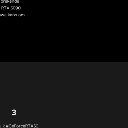
anbrekende
e RTX 5090
ieuwe kans om
.
3
uik #GeForceRTX50.