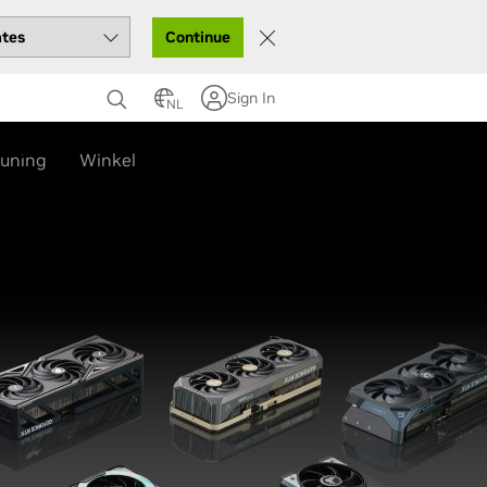
Continue
Sign In
NL
ning
uning
Winkel