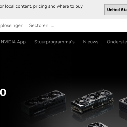
or local content, pricing and where to buy
plossingen
Sectoren
…
Shop
Stuurprogramma's
Ondersteu
NVIDIA App
Stuurprogramma's
Nieuws
Onderste
50