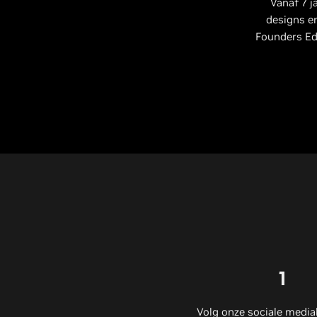
Vanaf 7 j
designs e
Founders Edi
1
Volg onze sociale media