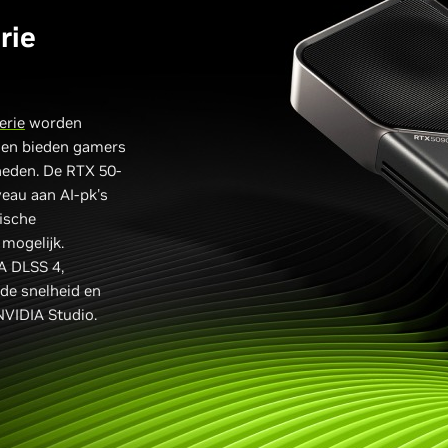
rie
erie
worden
 en bieden gamers
heden. De RTX 50-
veau aan AI-pk's
ische
 mogelijk.
A DLSS 4,
de snelheid en
 NVIDIA Studio.