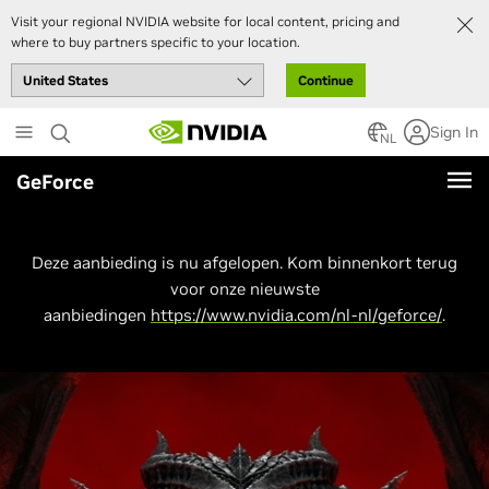
Visit your regional NVIDIA website for local content, pricing and
where to buy partners specific to your location.
Continue
Skip
Sign In
to
NL
main
GeForce
content
Deze aanbieding is nu afgelopen. Kom binnenkort terug
voor onze nieuwste
aanbiedingen
https://www.nvidia.com/nl-nl/geforce/
.