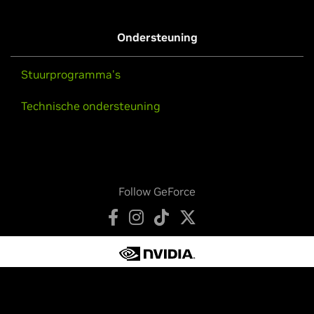
Ondersteuning
Stuurprogramma's
Technische ondersteuning
Follow GeForce
Privacybeleid
Je privacykeuzes
Servicevoorwaarden
Toegankelijkheid
Bedrijfsbeleid
Productbeveiliging