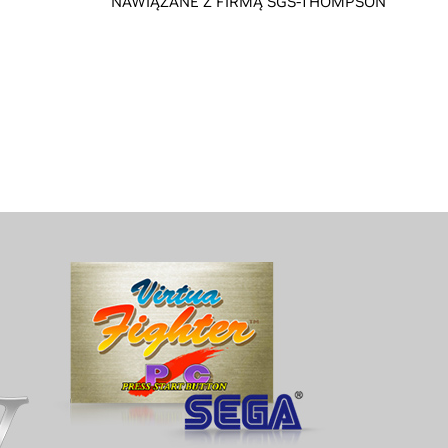
NAWIĄZANE Z FIRMĄ SGS-THOMPSON