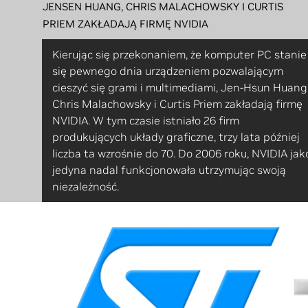
JENSEN HUANG, CHRIS MALACHOWSKY I CURTIS
PRIEM ZAKŁADAJĄ FIRMĘ NVIDIA
Kierując się przekonaniem, że komputer PC stanie
się pewnego dnia urządzeniem pozwalającym
cieszyć się grami i multimediami, Jen-Hsun Huang
Chris Malachowsky i Curtis Priem zakładają firmę
NVIDIA. W tym czasie istniało 26 firm
produkujących układy graficzne, trzy lata później
liczba ta wzrośnie do 70. Do 2006 roku, NVIDIA jak
jedyna nadal funkcjonowała utrzymując swoją
niezależność.