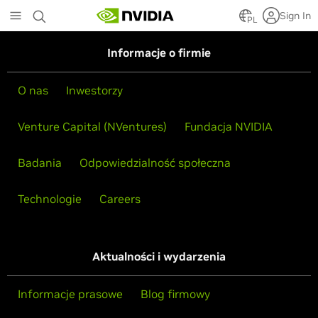
Skip
Sign In
to
PL
main
content
Informacje o firmie
O nas
Inwestorzy
Venture Capital (NVentures)
Fundacja NVIDIA
Badania
Odpowiedzialność społeczna
Technologie
Careers
Aktualności i wydarzenia
Informacje prasowe
Blog firmowy