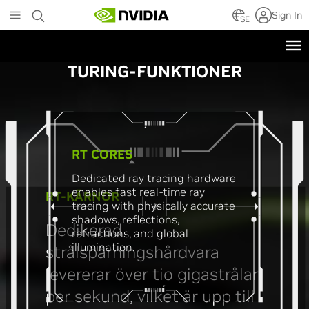
Skip
Sign In
to
SE
main
GeForce
content
TURING-FUNKTIONER
RT CORES
Dedicated ray tracing hardware
enables fast real-time ray
RT-KÄRNOR
tracing with physically accurate
shadows, reflections,
Dedikerad
refractions, and global
illumination.
strålspårningshårdvara
levererar över tio gigastrålar
per sekund, vilket är upp till