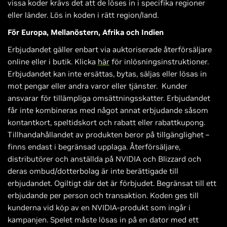
vissa koder krävs det att de löses in i specifika regioner
eller länder. Lös in koden i rätt region/land.
För Europa, Mellanöstern, Afrika och Indien
Erbjudandet gäller enbart via auktoriserade återförsäljare
online eller i butik. Klicka
här
för inlösningsinstruktioner.
Erbjudandet kan inte ersättas, bytas, säljas eller lösas in
mot pengar eller andra varor eller tjänster. Kunder
ansvarar för tillämpliga omsättningsskatter. Erbjudandet
får inte kombineras med något annat erbjudande såsom
kontantkort, speltidskort och rabatt eller rabattkupong.
Tillhandahållandet av produkten beror på tillgänglighet –
finns endast i begränsad upplaga. Återförsäljare,
distributörer och anställda på NVIDIA och Blizzard och
deras ombud/dotterbolag är inte berättigade till
erbjudandet. Ogiltigt där det är förbjudet. Begränsat till ett
erbjudande per person och transaktion. Koden ges till
kunderna vid köp av en NVIDIA-produkt som ingår i
kampanjen. Spelet måste lösas in på en dator med ett