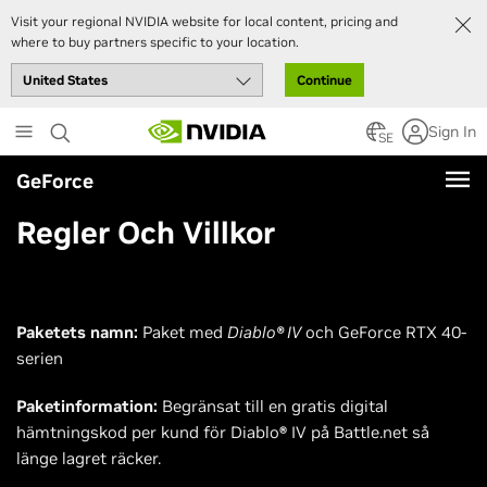
Visit your regional NVIDIA website for local content, pricing and
where to buy partners specific to your location.
Continue
Skip
Sign In
to
SE
main
GeForce
content
Regler Och Villkor
Paketets namn:
Paket med
Diablo
®
IV
och GeForce RTX 40-
serien
Paketinformation:
Begränsat till en gratis digital
hämtningskod per kund för Diablo
®
IV
på Battle.net så
länge lagret räcker.