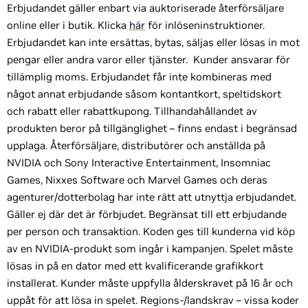
Erbjudandet gäller enbart via auktoriserade återförsäljare
online eller i butik. Klicka
här
för inlöseninstruktioner.
Erbjudandet kan inte ersättas, bytas, säljas eller lösas in mot
pengar eller andra varor eller tjänster. Kunder ansvarar för
tillämplig moms. Erbjudandet får inte kombineras med
något annat erbjudande såsom kontantkort, speltidskort
och rabatt eller rabattkupong. Tillhandahållandet av
produkten beror på tillgänglighet – finns endast i begränsad
upplaga. Återförsäljare, distributörer och anställda på
NVIDIA och Sony Interactive Entertainment, Insomniac
Games, Nixxes Software och Marvel Games och deras
agenturer/dotterbolag har inte rätt att utnyttja erbjudandet.
Gäller ej där det är förbjudet. Begränsat till ett erbjudande
per person och transaktion. Koden ges till kunderna vid köp
av en NVIDIA-produkt som ingår i kampanjen. Spelet måste
lösas in på en dator med ett kvalificerande grafikkort
installerat. Kunder måste uppfylla ålderskravet på 16 år och
uppåt för att lösa in spelet. Regions-/landskrav – vissa koder