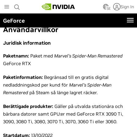
Skip
Sign In
to
SE
main
GeForce
content
Användarvillkor
Juridisk information
Paketnamn:
Paket med
Marvel’s Spider-Man Remastered
GeForce RTX
Paketinformation:
Begränsad till en gratis digital
nedladdningskod per kund för
Marvel’s Spider-Man
Remastered
på Steam så länge lagret räcker.
Berättigade produkter:
Gäller på utvalda stationära och
bärbara datorer samt GPU:er med GeForce RTX 3090 Ti,
3090, 3080 Ti, 3080, 3070 Ti, 3070, 3060 Ti eller 3060.
Startdatum:
13/10/2022