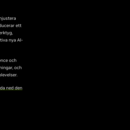
njustera
ducerar ett
erktyg,
tiva nya AI-
ence och
ningar, och
levelser.
da ned den