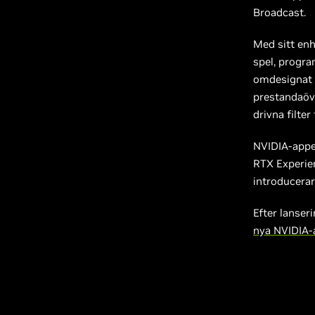
Broadcast.
Med sitt enh
spel, progra
omdesignat s
prestandaöve
drivna filte
NVIDIA-appen
RTX Experien
introducerar
Efter lanser
nya NVIDIA-