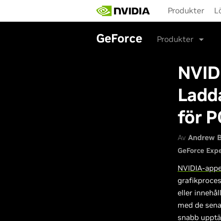
Skip
Produkter
L
to
main
content
GeForce
Produkter
NVIDI
Ladda
för P
Av
Andrew B
GeForce Expe
NVIDIA-app
grafikproces
eller innehå
med de sena
snabb upptä