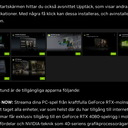
startskärmen hittar du också avsnittet Upptäck, som visar andra 
kationer. Med några få klick kan dessa installeras, och avinstalle
n.
stund är de tillgängliga apparna följande:
e NOW:
Streama dina PC-spel från kraftfulla GeForce RTX-molns
t taget alla enheter, var som helst där du har tillgång till interne
ar får exklusiv tillgång till en GeForce RTX 4080-spelrigg i m
ördelar och NVIDIA-teknik som 40-seriens grafikprocessorägare