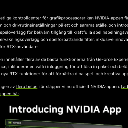
etliga kontrollcenter för grafikprocessorer kan NVIDIA-appen fi
m och drivrutinsinställningar på ett och samma ställe, och intro
pelöverlägg för bekväm tillgång till kraftfulla spelinspelningsv
rvakningsöverlägg och spelförbättrande filter, inklusive innova
r för RTX-användare.
 innehåller flera av de bästa funktionerna från GeForce Experi
ce, inkluderar en valfri inloggning för att lösa in paket och belö
 nya RTX-funktioner för att förbättra dina spel- och kreativa upp
ingen av
flera betas
i år släpper vi nu officiellt NVIDIA-appen.
Lad
appen här
.