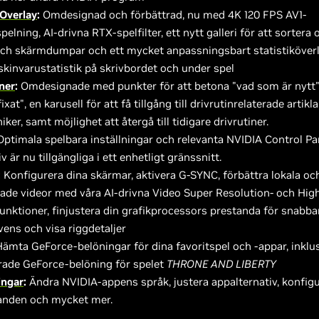
Overlay
:
Omdesignad och förbättrad, nu med 4K 120 FPS AV1-
pelning, AI-drivna RTX-spelfilter, ett nytt galleri för att sortera 
och skärmdumpar och ett mycket anpassningsbart statistiköverl
skinvarustatistik på skrivbordet och under spel
ner
:
Omdesignade med punkter för att betona "vad som är nytt"
ixat", en karusell för att få tillgång till drivrutinrelaterade artik
iker, samt möjlighet att återgå till tidigare drivrutiner.
ptimala spelbara inställningar och relevanta NVIDIA Control Pa
iv är nu tillgängliga i ett enhetligt gränssnitt.
:
Konfigurera dina skärmar, aktivera G-SYNC, förbättra lokala oc
de videor med våra AI-drivna Video Super Resolution- och Hi
unktioner, finjustera din grafikprocessors prestanda för snabba
vens och visa riggdetaljer
ämta GeForce-belöningar för dina favoritspel och -appar, inklus
rade GeForce-belöning för spelet
THRONE AND LIBERTY
ingar
:
Ändra NVIDIA-appens språk, justera appalternativ, konfig
nden och mycket mer.