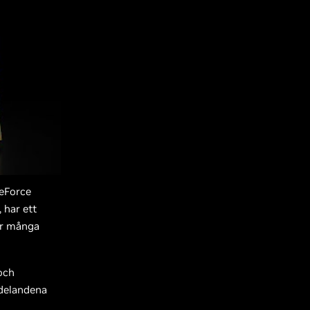
GeForce
 har ett
er många
och
ddelandena