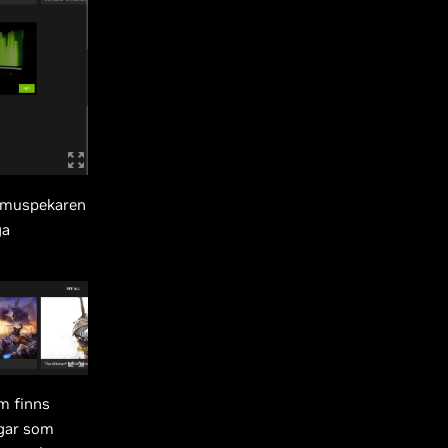
d muspekaren
ga
m finns
ingar som