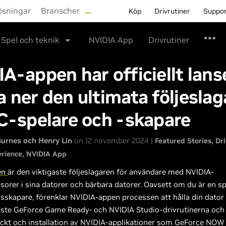
ösningar
Branscher
…
Köp
Drivrutiner
Suppo
Spel och teknik
NVIDIA App
Drivrutiner
A-appen har officiellt lans
 ner den ultimata följesla
C-spelare och -skapare
urnes och Henry Lin
on 12 november 2024 |
Featured Stories
Dri
rience
NVIDIA App
en
är den viktigaste följeslagaren för användare med NVIDIA-
sorer i sina datorer och bärbara datorer. Oavsett om du är en s
llsskapare, förenklar NVIDIA-appen processen att hålla din dato
ste GeForce Game Ready- och NVIDIA Studio-drivrutinerna och
ckt och installation av NVIDIA-applikationer som GeForce NOW