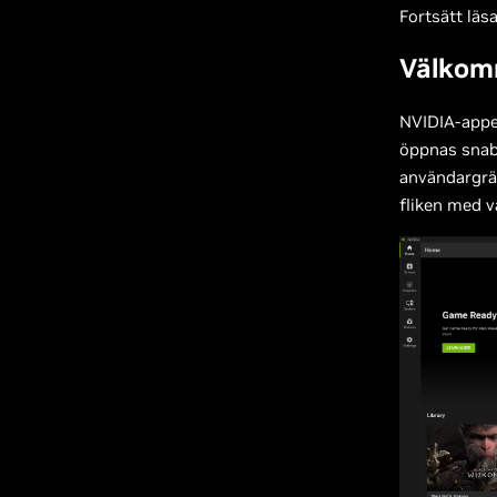
Fortsätt läs
Välkom
NVIDIA-appen
öppnas snabb
användargrän
fliken med v