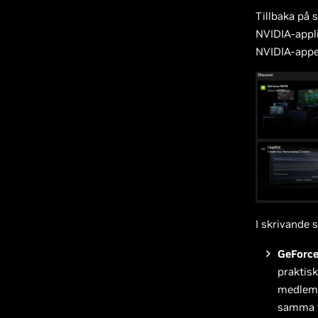
Tillbaka på 
NVIDIA-appli
NVIDIA-appe
I skrivande 
GeForc
praktisk
medlemm
samma f