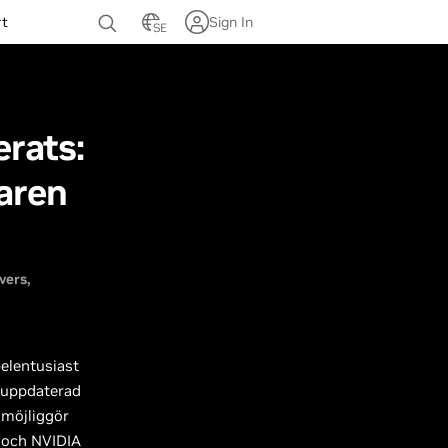
rt
Sign In
SE
erats:
garen
vers
pelentusiast
r uppdaterad
 möjliggör
 och NVIDIA