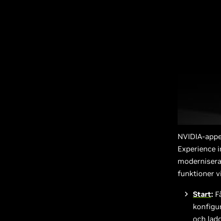
NVIDIA-appe
Experience i
modernisera
funktioner v
Start
:
Få
konfigu
och lad