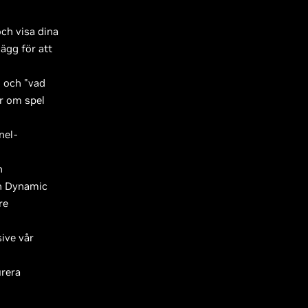
och visa dina
ägg för att
 och "vad
lar om spel
nel-
h
gh Dynamic
re
ive vår
urera