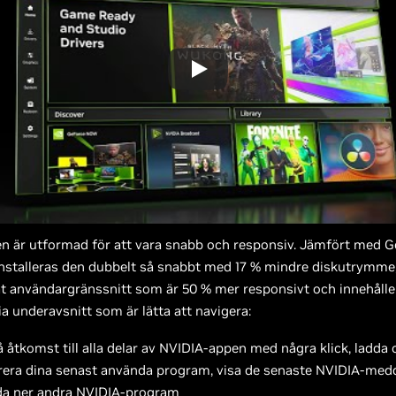
n är utformad för att vara snabb och responsiv. Jämfört med 
nstalleras den dubbelt så snabbt med 17 % mindre diskutrymme,
t användargränssnitt som är 50 % mer responsivt och innehåll
ia underavsnitt som är lätta att navigera:
 åtkomst till alla delar av NVIDIA-appen med några klick, ladda 
rera dina senast använda program, visa de senaste NVIDIA-me
da ner andra NVIDIA-program