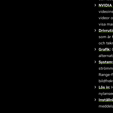
NVIDIA 
videoins
videor 
visa ma
Drivruti
som är f
och tekn
Grafik
:
O
alternat
System
strömma
Range-f
bildfrek
Lös in
:
H
nylanse
Inställn
meddela