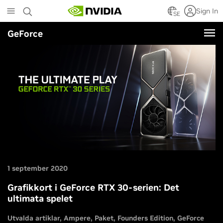
Skip
Sign In
to
SE
main
GeForce
content
1 september 2020
Grafikkort i GeForce RTX 30-serien: Det
ultimata spelet
Utvalda artiklar
Ampere
Paket
Founders Edition
GeForce