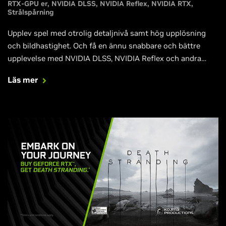
RTX-GPU er
NVIDIA DLSS
NVIDIA Reflex
NVIDIA RTX
Strålspårning
Upplev spel med otrolig detaljnivå samt hög upplösning
och bildhastighet. Och få en ännu snabbare och bättre
upplevelse med NVIDIA DLSS, NVIDIA Reflex och andra
banbrytande tekniker som kommer till Fortnite, Call of
Läs mer
Duty: Black Ops Cold War, Cyberpunk 2077, Valorant och
andra stora titlar.