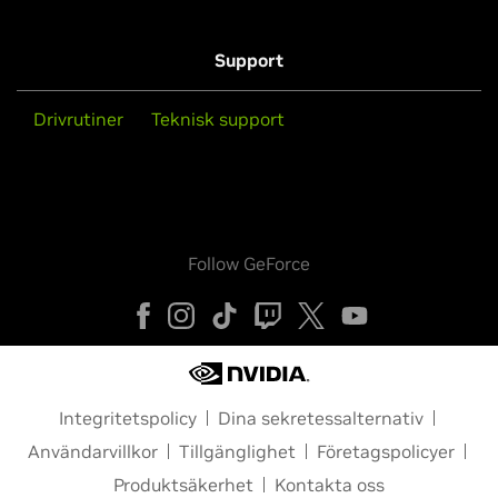
Support
Drivrutiner
Teknisk support
Follow GeForce
Integritetspolicy
Dina sekretessalternativ
Användarvillkor
Tillgänglighet
Företagspolicyer
Produktsäkerhet
Kontakta oss