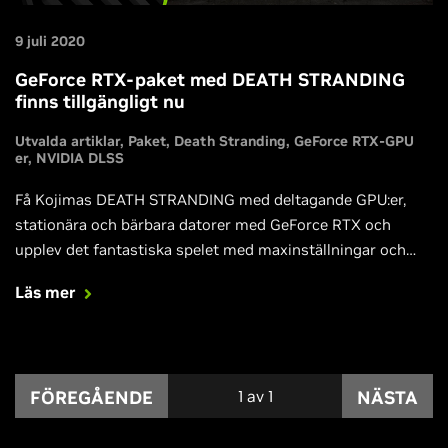
9 juli 2020
GeForce RTX-paket med DEATH STRANDING
finns tillgängligt nu
Utvalda artiklar
Paket
Death Stranding
GeForce RTX-GPU
er
NVIDIA DLSS
Få Kojimas DEATH STRANDING med deltagande GPU:er,
stationära och bärbara datorer med GeForce RTX och
upplev det fantastiska spelet med maxinställningar och
höga bildhastigheter tack vare NVIDIA DLSS 2.0-tekniken.
Läs mer
Och var redo för lansering av vår Game Ready-drivrutin för
DEATH STRANDING, för en optimal upplevelse från första
dagen.
FÖREGÅENDE
1
av
1
NÄSTA