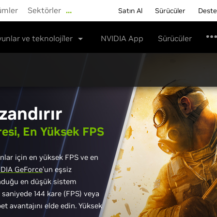
ümler
Sektörler
…
Satın Al
Sürücüler
Dest
unlar ve teknoloji̇ler
NVIDIA App
Sürücüler
zandırır
esi,
En Yüksek FPS
nlar için en yüksek FPS ve en
DIA GeForce
’un eşsiz
unduğu en düşük sistem
e saniyede 144 kare (FPS) veya
bet avantajını elde edin. Yüksek