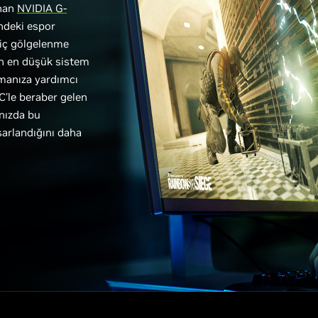
unan
NVIDIA G-
indeki espor
hiç gölgelenme
çin en düşük sistem
manıza yardımcı
C’le beraber gelen
ınızda bu
arlandığını daha