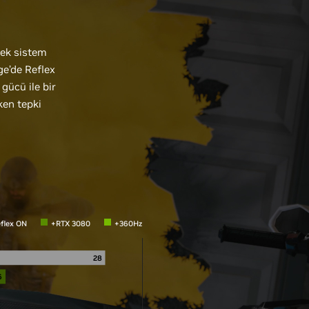
rek sistem
ge’de Reflex
gücü ile bir
ken tepki
flex ON
+RTX 3080
+360Hz
28
6