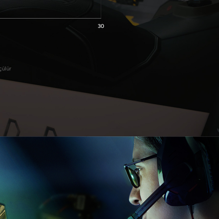
30
çülür