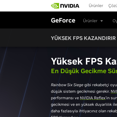
Skip
Ürünler
Çöz
to
main
content
GeForce
Ürünler
Oy
YÜKSEK FPS KAZANDIRIR
Yüksek FPS Ka
En Düşük Gecikme Sür
Rainbow Six Siege
gibi rekabetçi oyu
düşük sistem gecikmesi gerekir.
NVI
performansı ve
NVIDIA Reflex
’in s
gecikmesi ve en yüksek duyarlılık il
daha fazlasıyla ihtiyacınız olan reka