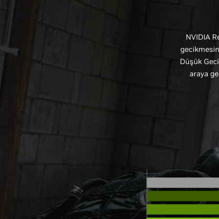
NVIDIA Re
gecikmesini
Düşük Geci
araya ge