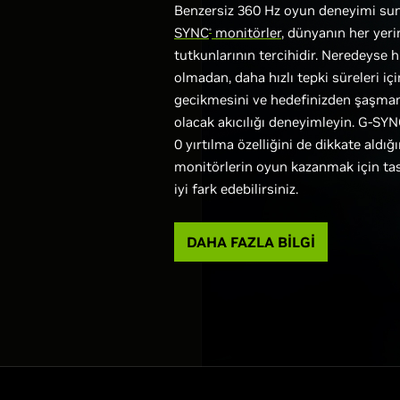
Benzersiz 360 Hz oyun deneyimi s
SYNC
monitörler
, dünyanın her yer
®
tutkunlarının tercihidir. Neredeyse 
olmadan, daha hızlı tepki süreleri i
gecikmesini ve hedefinizden şaşma
olacak akıcılığı deneyimleyin. G-SYN
0 yırtılma özelliğini de dikkate aldığ
monitörlerin oyun kazanmak için tas
iyi fark edebilirsiniz.
DAHA FAZLA BİLGİ