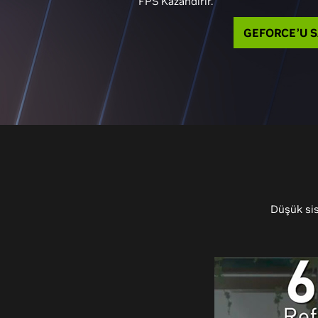
FPS Kazandırır.
GEFORCE’U S
Düşük sis