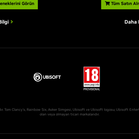
eneklerini Görün
Tüm Satın Al
ilgi
Daha F
r. Tom Clancy’s, Rainbow Six, Asker Simgesi, Ubisoft ve Ubisoft logosu; Ubisoft Enter
olan veya olmayan ticari markalarıdır.