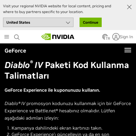
Visit your regional NVIDIA website for local content, pricing and
where to buy partners specific to your location.
Continue
Skip
Sign In
to
TR
main
GeForce
content
®
Diablo
IV
Paketi Kod Kullanma
Talimatları
GeForce Experience ile kuponunuzu kullanın.
Diablo® IV
promosyon kodunuzu kullanmak için bir GeForce
Experience ve Battle.net® hesabınız olmalıdır. Lütfen
aşağıdaki adımları izleyin:
Kampanya dahilindeki ekran kartınızı takın.
GeForce Experience’ı güncelleyin ya da en son