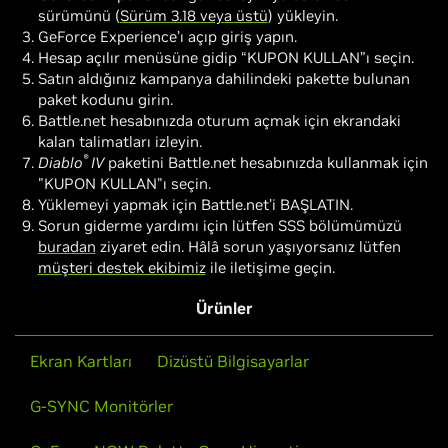
sürümünü (
Sürüm 3.18 veya üstü
) yükleyin.
GeForce Experience’ı açıp giriş yapın.
Hesap açılır menüsüne gidip “KUPON KULLAN”ı seçin.
Satın aldığınız kampanya dahilindeki pakette bulunan
paket kodunu girin.
Battle.net hesabınızda oturum açmak için ekrandaki
kalan talimatları izleyin.
®
Diablo
IV
paketini Battle.net hesabınızda kullanmak için
"KUPON KULLAN"ı seçin.
Yüklemeyi yapmak için Battle.net’i BAŞLATIN.
Sorun giderme yardımı için lütfen SSS bölümümüzü
buradan
ziyaret edin. Hâlâ sorun yaşıyorsanız lütfen
müşteri destek ekibimiz
ile iletişime geçin.
Ürünler
Ekran Kartları
Dizüstü Bilgisayarlar
G-SYNC Monitörler