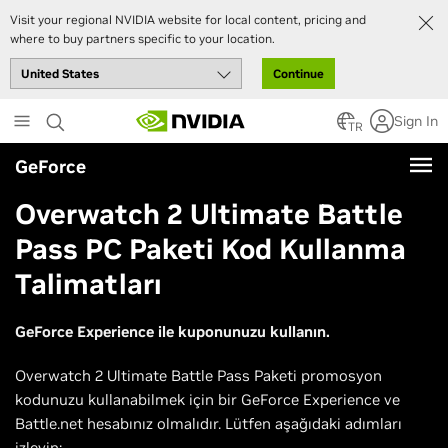
Visit your regional NVIDIA website for local content, pricing and
where to buy partners specific to your location.
Continue
Skip
Sign In
to
TR
main
GeForce
content
Overwatch 2 Ultimate Battle
Pass PC Paketi Kod Kullanma
Talimatları
GeForce Experience ile kuponunuzu kullanın.
Overwatch 2 Ultimate Battle Pass Paketi promosyon
kodunuzu kullanabilmek için bir GeForce Experience ve
Battle.net hesabınız olmalıdır. Lütfen aşağıdaki adımları
izleyin: