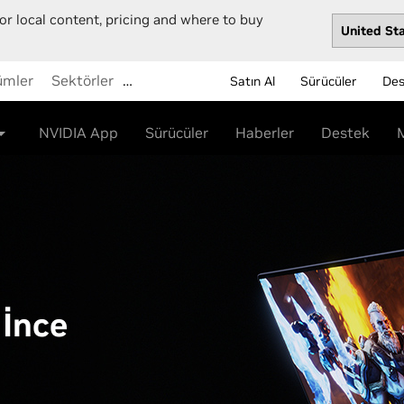
or local content, pricing and where to buy
ümler
Sektörler
…
Satın Al
Sürücüler
Des
NVIDIA App
Sürücüler
Haberler
Destek
 İnce