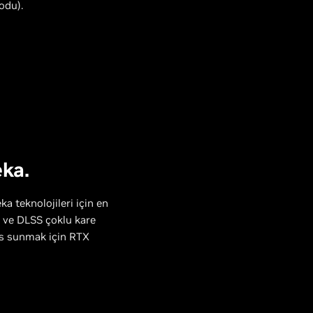
odu).
eka.
ka teknolojileri için en
r ve DLSS çoklu kare
ans sunmak için RTX