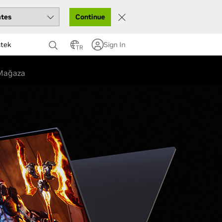
Continue
tek
Sign In
TR
Mağaza