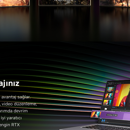
ajınız
n avantaj sağlar.
ı, video düzenleme,
arımda devrim
iyi yaratıcı
zengin RTX