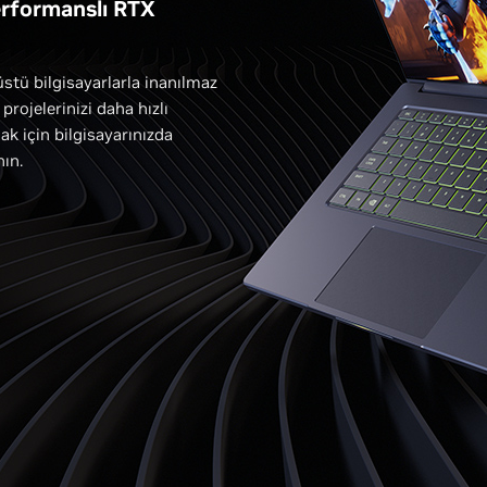
erformanslı RTX
stü bilgisayarlarla inanılmaz
rojelerinizi daha hızlı
ak için bilgisayarınızda
nın.