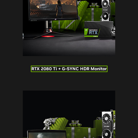
RTX 2080 Ti + G-SYNC HDR Monitor