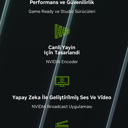
Performans ve Güvenilirlik
Game Ready ve Studio Sürücüleri
Canli Yayin
Içi̇n Tasarlandi
NVIDIA Encoder
Yapay Zeka İle Geli̇şti̇ri̇lmi̇ş Ses Ve Vi̇deo
NVIDIA Broadcast Uygulaması