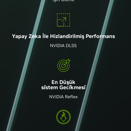
Yapay Zeka İle Hizlandirilmiş Performans
NVIDIA DLSS
En Düşük
si̇stem Geci̇kmesi̇
NVIDIA Reflex