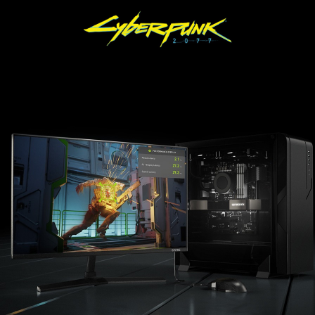
için 2. nesil RT çekirdeklerine sahiptir.