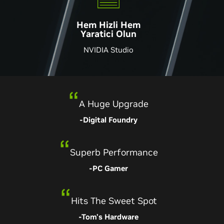
Hem Hizli Hem
Yaratici Olun
NVIDIA Studio
Super Impressive
A Huge Upgrade
-Hardware Canucks
-Digital Foundry
Superb Performance
Virtually Flawless
-PC Gamer
-Pcworld
Simply No Competition
Hits The Sweet Spot
-Rock, Paper, Shotgun
-Tom's Hardware