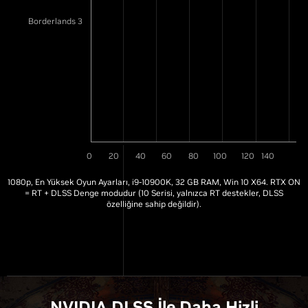
Borderlands 3
0
20
40
60
80
100
120
140
1080p, En Yüksek Oyun Ayarları, i9-10900K, 32 GB RAM, Win 10 X64. RTX ON
= RT + DLSS Denge modudur (10 Serisi, yalnızca RT destekler, DLSS
özelliğine sahip değildir).