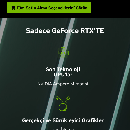
Tüm Satin Alma Seçenekleri̇ni̇ Görün
Sadece
G
eForce RTX’TE
Son Teknoloji
GPU'lar
NVIDIA Ampere Mimarisi
Gerçekçi ve Sürükleyici Grafikler
Işın İzleme