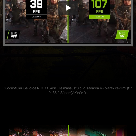
*Görüntüler, GeForce RTX 30 Serisi ile masaüstü bilgisayarda 4K olarak çekilmiştir.
DLSS 2 Süper Çözünürlük.