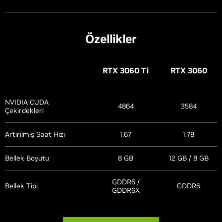
Özellikler
RTX 3060
Ti
RTX 3060
NVIDIA CUDA
4864
3584
Çekirdekleri
Artırılmış Saat Hızı
1.67
1.78
Bellek Boyutu
8 GB
12 GB / 8 GB
GDDR6 /
Bellek Tipi
GDDR6
GDDR6X