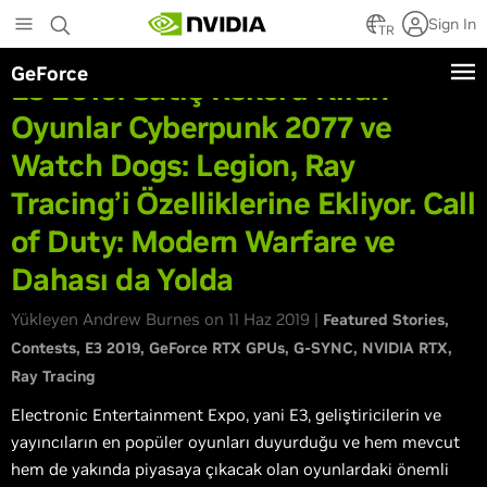
Skip
Sign In
to
TR
main
GeForce
content
E3 2019: Satış Rekoru Kıran
Oyunlar Cyberpunk 2077 ve
Watch Dogs: Legion, Ray
Tracing’i Özelliklerine Ekliyor. Call
of Duty: Modern Warfare ve
Dahası da Yolda
Yükleyen Andrew Burnes on 11 Haz 2019 |
Featured Stories
Contests
E3 2019
GeForce RTX GPUs
G-SYNC
NVIDIA RTX
Ray Tracing
Electronic Entertainment Expo, yani E3, geliştiricilerin ve
yayıncıların en popüler oyunları duyurduğu ve hem mevcut
hem de yakında piyasaya çıkacak olan oyunlardaki önemli