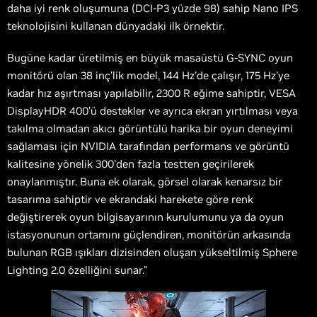
daha iyi renk oluşumuna (DCI-P3 yüzde 98) sahip Nano IPS
teknolojisini kullanan dünyadaki ilk örnektir.
Bugüne kadar üretilmiş en büyük masaüstü G-SYNC oyun
monitörü olan 38 inç'lik model, 144 Hz'de çalışır, 175 Hz'ye
kadar hız aşırtması yapılabilir, 2300 R eğime sahiptir, VESA
DisplayHDR 400'ü destekler ve ayrıca ekran yırtılması veya
takılma olmadan akıcı görüntülü harika bir oyun deneyimi
sağlaması için NVIDIA tarafından performans ve görüntü
kalitesine yönelik 300'den fazla testten geçirilerek
onaylanmıştır. Buna ek olarak, görsel olarak kenarsız bir
tasarıma sahiptir ve ekrandaki harekete göre renk
değiştirerek oyun bilgisayarının kurulumunu ya da oyun
istasyonunun ortamını güçlendiren, monitörün arkasında
bulunan RGB ışıkları dizisinden oluşan yükseltilmiş Sphere
Lighting 2.0 özelliğini sunar."