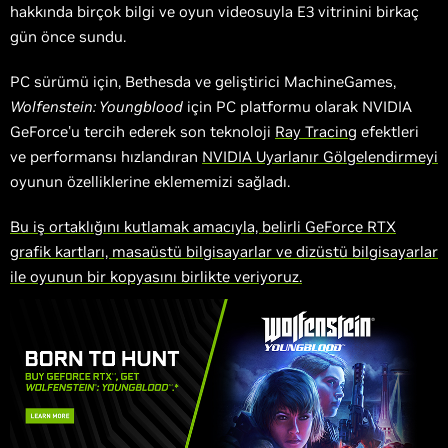
hakkında birçok bilgi ve oyun videosuyla E3 vitrinini birkaç
gün önce sundu.
PC sürümü için, Bethesda ve geliştirici MachineGames,
Wolfenstein: Youngblood
için PC platformu olarak NVIDIA
GeForce'u tercih ederek son teknoloji
Ray Tracing
efektleri
ve performansı hızlandıran
NVIDIA Uyarlanır Gölgelendirmeyi
oyunun özelliklerine eklememizi sağladı.
Bu iş ortaklığını kutlamak amacıyla, belirli GeForce RTX
grafik kartları, masaüstü bilgisayarlar ve dizüstü bilgisayarlar
ile oyunun bir kopyasını birlikte veriyoruz.