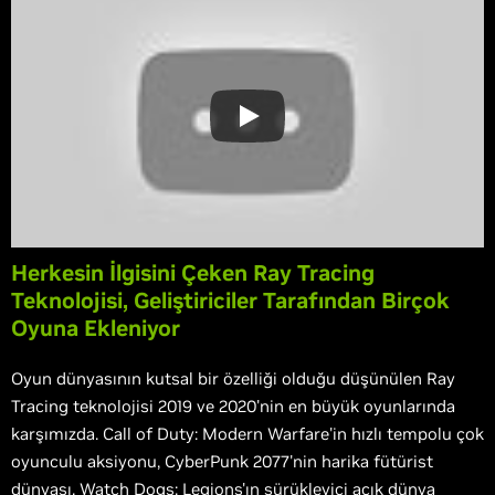
Herkesin İlgisini Çeken Ray Tracing
Teknolojisi, Geliştiriciler Tarafından Birçok
Oyuna Ekleniyor
Oyun dünyasının kutsal bir özelliği olduğu düşünülen Ray
Tracing teknolojisi 2019 ve 2020'nin en büyük oyunlarında
karşımızda. Call of Duty: Modern Warfare'in hızlı tempolu çok
oyunculu aksiyonu, CyberPunk 2077'nin harika fütürist
dünyası, Watch Dogs: Legions'ın sürükleyici açık dünya