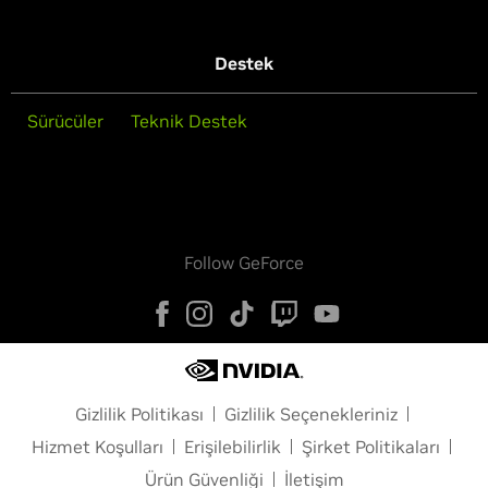
Destek
Sürücüler
Teknik Destek
Follow GeForce
Gizlilik Politikası
Gizlilik Seçenekleriniz
Hizmet Koşulları
Erişilebilirlik
Şirket Politikaları
Ürün Güvenliği
İletişim