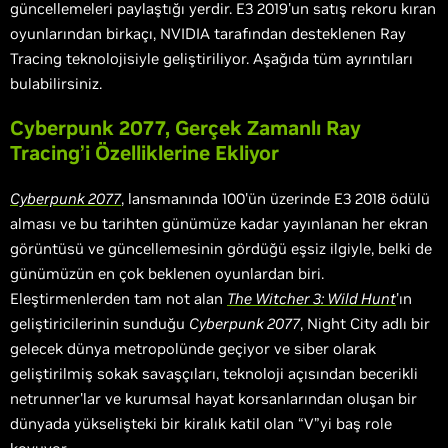
güncellemeleri paylaştığı yerdir. E3 2019'un satış rekoru kıran
oyunlarından birkaçı, NVIDIA tarafından desteklenen Ray
Tracing teknolojisiyle geliştiriliyor. Aşağıda tüm ayrıntıları
bulabilirsiniz.
Cyberpunk 2077, Gerçek Zamanlı Ray
Tracing’i Özelliklerine Ekliyor
Cyberpunk 2077
, lansmanında 100'ün üzerinde E3 2018 ödülü
alması ve bu tarihten günümüze kadar yayınlanan her ekran
görüntüsü ve güncellemesinin gördüğü eşsiz ilgiyle, belki de
günümüzün en çok beklenen oyunlardan biri.
Eleştirmenlerden tam not alan
The Witcher 3: Wild Hunt
'ın
geliştiricilerinin sunduğu
Cyberpunk 2077
, Night City adlı bir
gelecek dünya metropolünde geçiyor ve siber olarak
geliştirilmiş sokak savaşçıları, teknoloji açısından becerikli
netrunner'lar ve kurumsal hayat korsanlarından oluşan bir
dünyada yükselişteki bir kiralık katil olan “V”yi baş role