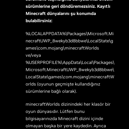
sürümlerine geri döndüremezsiniz. Kayıtlı
Minecraft dünyalarını şu konumda
bulabilirsiniz:
%LOCALAPPDATA%\Packages\Microsoft.Mi
necraftUWP_8wekyb3d8bbwe\LocalState\g
ames\com.mojang\minecraftWorlds
ve/veya
%USERPROFILE%\AppData\Local\Packages\
Microsoft.MinecraftUWP_8wekyb3d8bbwe\
LocalState\games\com.mojang\minecraftW
orlds (oyunun geçmişte kullandığınız
sürümlerine bağlı olarak).
minecraftWorlds dizinindeki her klasör bir
oyun dünyasıdır. Lütfen bunu
bilgisayarınızda Minecraft dizini içinde
olmayan başka bir yere kaydedin. Ayrıca