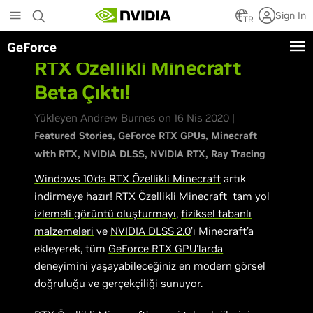
Skip
Sign In
to
TR
main
GeForce
content
RTX Özellikli Minecraft
Beta Çıktı!
Yükleyen Andrew Burnes on 16 Nis 2020 |
Featured Stories
GeForce RTX GPUs
Minecraft
with RTX
NVIDIA DLSS
NVIDIA RTX
Ray Tracing
Windows 10’da RTX Özellikli Minecraft
artık
indirmeye hazır! RTX Özellikli Minecraft
tam yol
izlemeli görüntü oluşturmayı
,
fiziksel tabanlı
malzemeleri
ve
NVIDIA DLSS 2.0
’ı Minecraft’a
ekleyerek, tüm
GeForce RTX GPU’larda
deneyimini yaşayabileceğiniz en modern görsel
doğruluğu ve gerçekçiliği sunuyor.